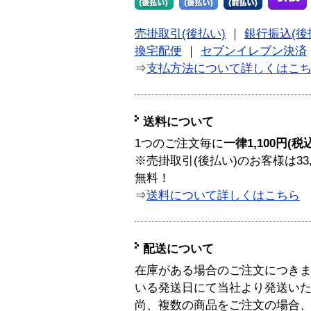
売掛取引(後払い)
｜
銀行振込(後
換宅配便
｜
セブンイレブン決済
⇒
支払方法について詳しくはこ
送料について
1つのご注文毎に
一律1,100円(税
※売掛取引(後払い)のお客様は33
無料！
⇒
送料について詳しくはこちら
配送について
在庫がある場合のご注文につき
いる発送日にて当社より発送い
尚、複数の商品をご注文の場合