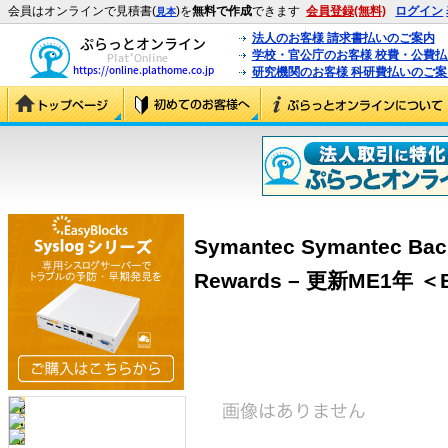
会員はオンラインで見積書(
)を
無料で作成
できます
会員登録(無料)
ログイン
見本
法人のお客様 請求書払いのご案内
学校・官公庁のお客様 校費・公費
研究機関のお客様 科研費払いのご案
Symantec Symantec Bac
Rewards – 更新ME1年 ＜B