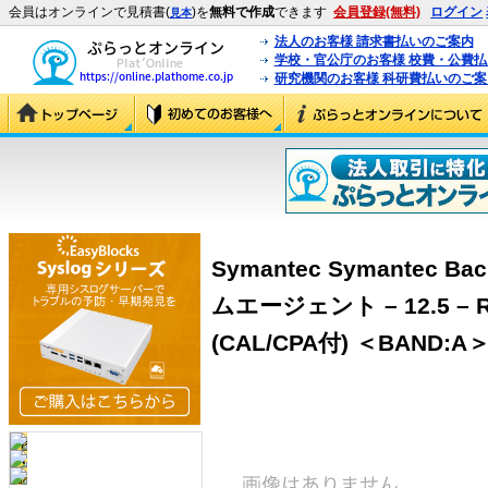
会員はオンラインで見積書(
)を
無料で作成
できます
会員登録(無料)
ログイン
見本
法人のお客様 請求書払いのご案内
学校・官公庁のお客様 校費・公費
研究機関のお客様 科研費払いのご案
Symantec Symantec B
ムエージェント – 12.5 – R
(CAL/CPA付) ＜BAND:A＞ 