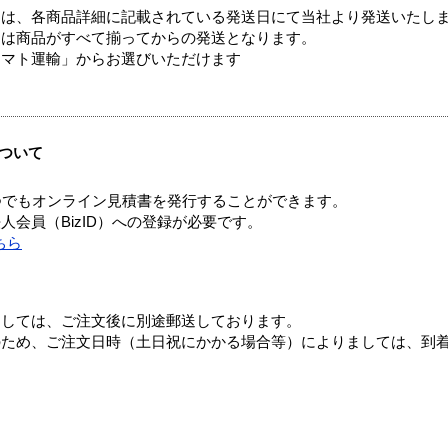
ては、各商品詳細に記載されている発送日にて当社より発送いたし
送は商品がすべて揃ってからの発送となります。
ヤマト運輸」からお選びいただけます
ついて
つでもオンライン見積書を発行することができます。
会員（BizID）への登録が必要です。
ちら
ましては、ご注文後に別途郵送しております。
のため、ご注文日時（土日祝にかかる場合等）によりましては、到