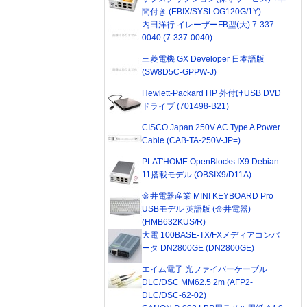
間付き (EBIX/SYSLOG120G/1Y)
内田洋行 イレーザーFB型(大) 7-337-
0040 (7-337-0040)
三菱電機 GX Developer 日本語版
(SW8D5C-GPPW-J)
Hewlett-Packard HP 外付けUSB DVD
ドライブ (701498-B21)
CISCO Japan 250V AC Type A Power
Cable (CAB-TA-250V-JP=)
PLAT'HOME OpenBlocks IX9 Debian
11搭載モデル (OBSIX9/D11A)
金井電器産業 MINI KEYBOARD Pro
USBモデル 英語版 (金井電器)
(HMB632KUS/R)
大電 100BASE-TX/FXメディアコンバ
ータ DN2800GE (DN2800GE)
エイム電子 光ファイバーケーブル
DLC/DSC MM62.5 2m (AFP2-
DLC/DSC-62-02)