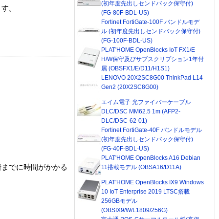
(初年度先出しセンドバック保守付)
ます。
(FG-80F-BDL-US)
Fortinet FortiGate-100F バンドルモデ
ル (初年度先出しセンドバック保守付)
(FG-100F-BDL-US)
PLAT'HOME OpenBlocks IoT FX1/E
H/W保守及びサブスクリプション1年付
属 (OBSFX1/E/D11/H1S1)
LENOVO 20X2SC8G00 ThinkPad L14
Gen2 (20X2SC8G00)
エイム電子 光ファイバーケーブル
DLC/DSC MM62.5 1m (AFP2-
DLC/DSC-62-01)
Fortinet FortiGate-40F バンドルモデル
(初年度先出しセンドバック保守付)
(FG-40F-BDL-US)
PLAT'HOME OpenBlocks A16 Debian
着までに時間がかかる
11搭載モデル (OBSA16/D11A)
PLAT'HOME OpenBlocks IX9 Windows
10 IoT Enterprise 2019 LTSC搭載
256GBモデル
(OBSIX9/W/L1809/256G)