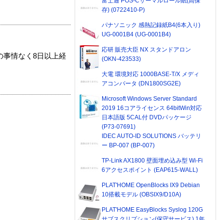
富士通 POS-Cサーマルロール紙(高保
存) (0722410-P)
パナソニック 感熱記録紙B4(6本入り)
UG-0001B4 (UG-0001B4)
応研 販売大臣 NX スタンドアロン
の事情なく8日以上経
(OKN-423533)
大電 環境対応 1000BASE-T/X メディ
アコンバータ (DN1800SG2E)
Microsoft Windows Server Standard
2019 16コアライセンス 64bitWin対応
日本語版 5CAL付 DVDパッケージ
(P73-07691)
IDEC AUTO-ID SOLUTIONS バッテリ
ー BP-007 (BP-007)
TP-Link AX1800 壁面埋め込み型 Wi-Fi
6アクセスポイント (EAP615-WALL)
PLAT'HOME OpenBlocks IX9 Debian
10搭載モデル (OBSIX9/D10A)
PLAT'HOME EasyBlocks Syslog 120G
サブスクリプション(保守サービス) 1年