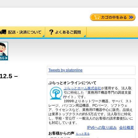
Tweets by platonline
2.5 –
ぷらっとオンラインについて
ぷらっとホーム株式会社
が運用する、法人取
引に特化した「業務用IT機器専門の調達支援
サイト」です。
1999年よりネットワーク機器、サーバ、スト
レージ、パソコン周辺機器、PCパーツ、ソフトウェ
ア、ライセンスなど、業務用IT機器中心に販売。品揃え
は業界トップクラスの約5.5万点です。法人取引に特化
し、学校・官公庁・一般法人のお客様の請求書後払いに
も対応しています。
IPv6への取り組み
会社概要
お客様からの声
もっと見る