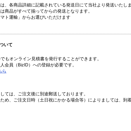
ては、各商品詳細に記載されている発送日にて当社より発送いたし
送は商品がすべて揃ってからの発送となります。
ヤマト運輸」からお選びいただけます
ついて
つでもオンライン見積書を発行することができます。
会員（BizID）への登録が必要です。
ちら
ましては、ご注文後に別途郵送しております。
のため、ご注文日時（土日祝にかかる場合等）によりましては、到