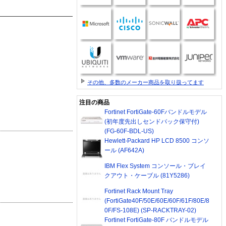
その他、多数のメーカー商品を取り扱ってます
注目の商品
Fortinet FortiGate-60Fバンドルモデル
(初年度先出しセンドバック保守付)
(FG-60F-BDL-US)
Hewlett-Packard HP LCD 8500 コンソ
ール (AF642A)
IBM Flex System コンソール・ブレイ
クアウト・ケーブル (81Y5286)
Fortinet Rack Mount Tray
(FortiGate40F/50E/60E/60F/61F/80E/8
0F/FS-108E) (SP-RACKTRAY-02)
Fortinet FortiGate-80F バンドルモデル