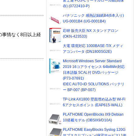
富士通 POS-Cサーマルロール紙(高保
存) (0722410-P)
パナソニック 感熱記録紙B4(6本入り)
UG-0001B4 (UG-0001B4)
応研 販売大臣 NX スタンドアロン
の事情なく8日以上経
(OKN-423533)
大電 環境対応 1000BASE-T/X メディ
アコンバータ (DN1800SG2E)
Microsoft Windows Server Standard
2019 16コアライセンス 64bitWin対応
日本語版 5CAL付 DVDパッケージ
(P73-07691)
IDEC AUTO-ID SOLUTIONS バッテリ
ー BP-007 (BP-007)
TP-Link AX1800 壁面埋め込み型 Wi-Fi
6アクセスポイント (EAP615-WALL)
PLAT'HOME OpenBlocks IX9 Debian
10搭載モデル (OBSIX9/D10A)
PLAT'HOME EasyBlocks Syslog 120G
サブスクリプション(保守サービス) 1年