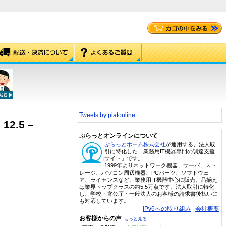
Tweets by platonline
12.5 –
ぷらっとオンラインについて
ぷらっとホーム株式会社
が運用する、法人取
引に特化した「業務用IT機器専門の調達支援
サイト」です。
1999年よりネットワーク機器、サーバ、スト
レージ、パソコン周辺機器、PCパーツ、ソフトウェ
ア、ライセンスなど、業務用IT機器中心に販売。品揃え
は業界トップクラスの約5.5万点です。法人取引に特化
し、学校・官公庁・一般法人のお客様の請求書後払いに
も対応しています。
IPv6への取り組み
会社概要
お客様からの声
もっと見る