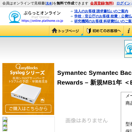
会員はオンラインで見積書(
)を
無料で作成
できます
会員登録(無料)
ログイン
見本
法人のお客様 請求書払いのご案内
学校・官公庁のお客様 校費・公費
研究機関のお客様 科研費払いのご案
Symantec Symantec Bac
Rewards – 新規MB1年 ＜B
メ
商
型
保