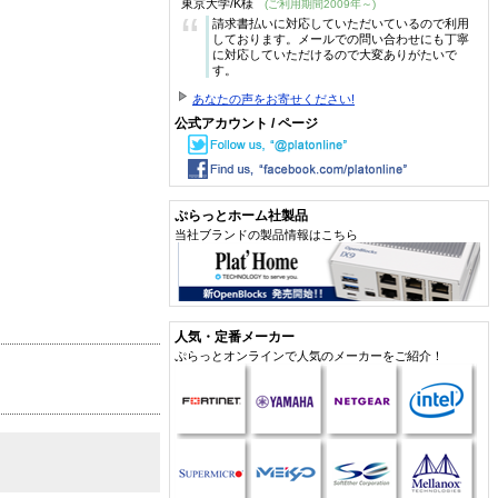
東京大学/K様
(ご利用期間2009年～)
“
請求書払いに対応していただいているので利用
しております。メールでの問い合わせにも丁寧
に対応していただけるので大変ありがたいで
す。
あなたの声をお寄せください!
公式アカウント / ページ
ぷらっとホーム社製品
当社ブランドの製品情報はこちら
人気・定番メーカー
ぷらっとオンラインで人気のメーカーをご紹介！