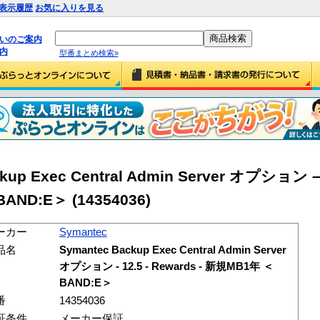
表示履歴
お気に入りを見る
払いのご案内
内
型番まとめ検索»
kup Exec Central Admin Server オプション – 
AND:E＞ (14354036)
ーカー
Symantec
品名
Symantec Backup Exec Central Admin Server
オプション - 12.5 - Rewards - 新規MB1年 ＜
BAND:E＞
番
14354036
証条件
メーカー保証