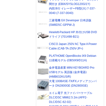
間付き (EBIX/SYSLOG120G/1Y)
内田洋行 イレーザーFB型(大) 7-337-
0040 (7-337-0040)
三菱電機 GX Developer 日本語版
(SW8D5C-GPPW-J)
Hewlett-Packard HP 外付けUSB DVD
ドライブ (701498-B21)
CISCO Japan 250V AC Type A Power
Cable (CAB-TA-250V-JP=)
PLAT'HOME OpenBlocks IX9 Debian
11搭載モデル (OBSIX9/D11A)
金井電器産業 MINI KEYBOARD Pro
USBモデル 英語版 (金井電器)
(HMB632KUS/R)
大電 100BASE-TX/FXメディアコンバ
ータ DN2800GE (DN2800GE)
エイム電子 光ファイバーケーブル
DLC/DSC MM62.5 2m (AFP2-
DLC/DSC-62-02)