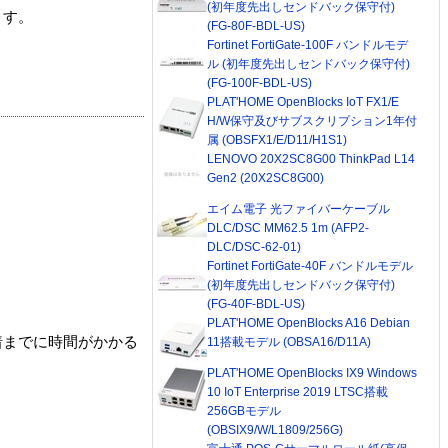
(初年度先出しセンドバック保守付)
ます。
(FG-80F-BDL-US)
Fortinet FortiGate-100F バンドルモデ
ル (初年度先出しセンドバック保守付)
(FG-100F-BDL-US)
PLAT'HOME OpenBlocks IoT FX1/E
H/W保守及びサブスクリプション1年付
属 (OBSFX1/E/D11/H1S1)
LENOVO 20X2SC8G00 ThinkPad L14
Gen2 (20X2SC8G00)
エイム電子 光ファイバーケーブル
DLC/DSC MM62.5 1m (AFP2-
DLC/DSC-62-01)
Fortinet FortiGate-40F バンドルモデル
(初年度先出しセンドバック保守付)
(FG-40F-BDL-US)
PLAT'HOME OpenBlocks A16 Debian
着までに時間がかかる
11搭載モデル (OBSA16/D11A)
PLAT'HOME OpenBlocks IX9 Windows
10 IoT Enterprise 2019 LTSC搭載
256GBモデル
(OBSIX9/W/L1809/256G)