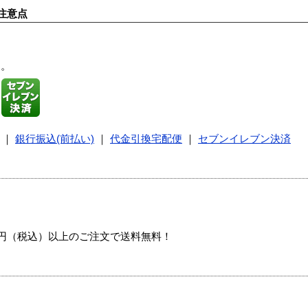
注意点
す。
｜
銀行振込(前払い)
｜
代金引換宅配便
｜
セブンイレブン決済
00円（税込）以上のご注文で送料無料！