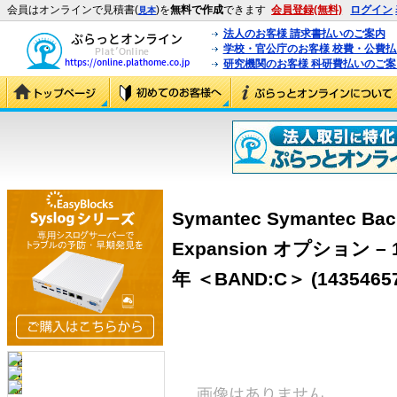
会員はオンラインで見積書(
)を
無料で作成
できます
会員登録(無料)
ログイン
見本
法人のお客様 請求書払いのご案内
学校・官公庁のお客様 校費・公費
研究機関のお客様 科研費払いのご案
Symantec Symantec Back
Expansion オプション – 1
年 ＜BAND:C＞ (1435465