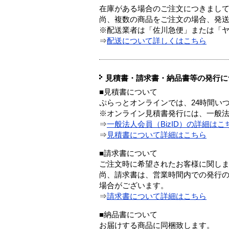
在庫がある場合のご注文につきまし
尚、複数の商品をご注文の場合、発
※配送業者は「佐川急便」または「
⇒
配送について詳しくはこちら
見積書・請求書・納品書等の発行に
■見積書について
ぷらっとオンラインでは、24時間い
※オンライン見積書発行には、一般法人
⇒
一般法人会員（BizID）の詳細はこ
⇒
見積書について詳細はこちら
■請求書について
ご注文時に希望されたお客様に関し
尚、請求書は、営業時間内での発行
場合がございます。
⇒
請求書について詳細はこちら
■納品書について
お届けする商品に同梱致します。