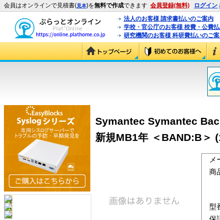
会員はオンラインで見積書(
)を
無料で作成
できます
会員登録(無料)
ログイン
見本
法人のお客様 請求書払いのご案内
学校・官公庁のお客様 校費・公費
研究機関のお客様 科研費払いのご案
Symantec Symantec Back
新規MB1年 ＜BAND:B＞ (1
メ
商
型
保