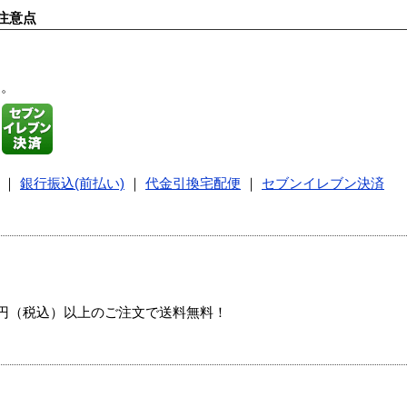
注意点
す。
｜
銀行振込(前払い)
｜
代金引換宅配便
｜
セブンイレブン決済
00円（税込）以上のご注文で送料無料！