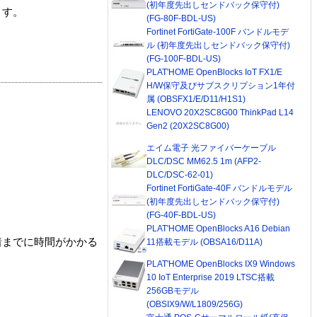
(初年度先出しセンドバック保守付)
ます。
(FG-80F-BDL-US)
Fortinet FortiGate-100F バンドルモデ
ル (初年度先出しセンドバック保守付)
(FG-100F-BDL-US)
PLAT'HOME OpenBlocks IoT FX1/E
H/W保守及びサブスクリプション1年付
属 (OBSFX1/E/D11/H1S1)
LENOVO 20X2SC8G00 ThinkPad L14
Gen2 (20X2SC8G00)
エイム電子 光ファイバーケーブル
DLC/DSC MM62.5 1m (AFP2-
DLC/DSC-62-01)
Fortinet FortiGate-40F バンドルモデル
(初年度先出しセンドバック保守付)
(FG-40F-BDL-US)
PLAT'HOME OpenBlocks A16 Debian
着までに時間がかかる
11搭載モデル (OBSA16/D11A)
PLAT'HOME OpenBlocks IX9 Windows
10 IoT Enterprise 2019 LTSC搭載
256GBモデル
(OBSIX9/W/L1809/256G)