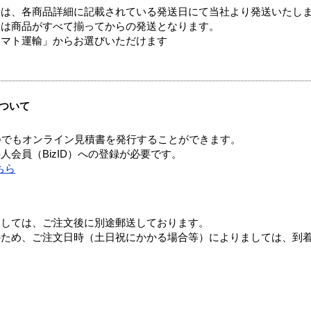
ては、各商品詳細に記載されている発送日にて当社より発送いたし
送は商品がすべて揃ってからの発送となります。
ヤマト運輸」からお選びいただけます
ついて
つでもオンライン見積書を発行することができます。
会員（BizID）への登録が必要です。
ちら
ましては、ご注文後に別途郵送しております。
のため、ご注文日時（土日祝にかかる場合等）によりましては、到