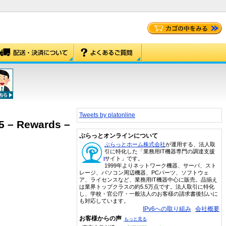
Tweets by platonline
5 – Rewards –
ぷらっとオンラインについて
ぷらっとホーム株式会社
が運用する、法人取
引に特化した「業務用IT機器専門の調達支援
サイト」です。
1999年よりネットワーク機器、サーバ、スト
レージ、パソコン周辺機器、PCパーツ、ソフトウェ
ア、ライセンスなど、業務用IT機器中心に販売。品揃え
は業界トップクラスの約5.5万点です。法人取引に特化
し、学校・官公庁・一般法人のお客様の請求書後払いに
も対応しています。
IPv6への取り組み
会社概要
お客様からの声
もっと見る