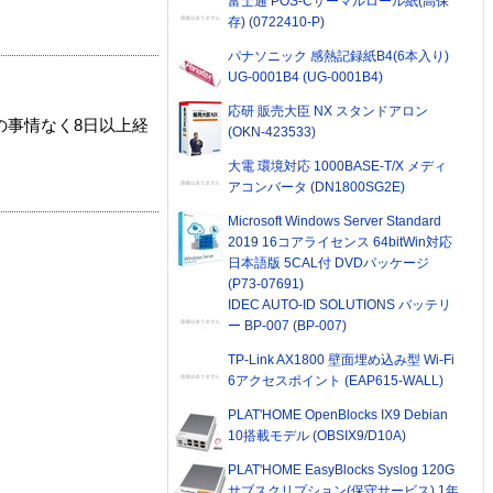
富士通 POS-Cサーマルロール紙(高保
存) (0722410-P)
パナソニック 感熱記録紙B4(6本入り)
UG-0001B4 (UG-0001B4)
応研 販売大臣 NX スタンドアロン
の事情なく8日以上経
(OKN-423533)
大電 環境対応 1000BASE-T/X メディ
アコンバータ (DN1800SG2E)
Microsoft Windows Server Standard
2019 16コアライセンス 64bitWin対応
日本語版 5CAL付 DVDパッケージ
(P73-07691)
IDEC AUTO-ID SOLUTIONS バッテリ
ー BP-007 (BP-007)
TP-Link AX1800 壁面埋め込み型 Wi-Fi
6アクセスポイント (EAP615-WALL)
PLAT'HOME OpenBlocks IX9 Debian
10搭載モデル (OBSIX9/D10A)
PLAT'HOME EasyBlocks Syslog 120G
サブスクリプション(保守サービス) 1年