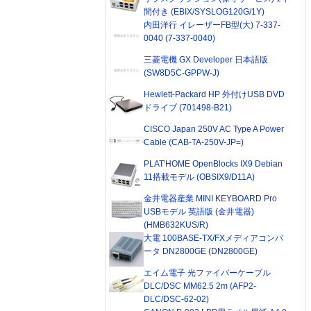
間付き (EBIX/SYSLOG120G/1Y)
内田洋行 イレーザーFB型(大) 7-337-
0040 (7-337-0040)
三菱電機 GX Developer 日本語版
(SW8D5C-GPPW-J)
Hewlett-Packard HP 外付けUSB DVD
ドライブ (701498-B21)
CISCO Japan 250V AC Type A Power
Cable (CAB-TA-250V-JP=)
PLAT'HOME OpenBlocks IX9 Debian
11搭載モデル (OBSIX9/D11A)
金井電器産業 MINI KEYBOARD Pro
USBモデル 英語版 (金井電器)
(HMB632KUS/R)
大電 100BASE-TX/FXメディアコンバ
ータ DN2800GE (DN2800GE)
エイム電子 光ファイバーケーブル
DLC/DSC MM62.5 2m (AFP2-
DLC/DSC-62-02)