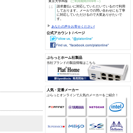
東京大学/K様
(ご利用期間2009年～)
“
請求書払いに対応していただいているので利用
しております。メールでの問い合わせにも丁寧
に対応していただけるので大変ありがたいで
す。
あなたの声をお寄せください!
公式アカウント / ページ
ぷらっとホーム社製品
当社ブランドの製品情報はこちら
人気・定番メーカー
ぷらっとオンラインで人気のメーカーをご紹介！