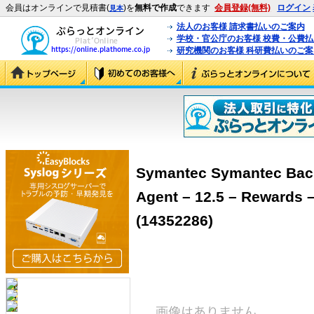
会員はオンラインで見積書(
)を
無料で作成
できます
会員登録(無料)
ログイン
見本
法人のお客様 請求書払いのご案内
学校・官公庁のお客様 校費・公費
研究機関のお客様 科研費払いのご案
Symantec Symantec Back
Agent – 12.5 – Rewar
(14352286)