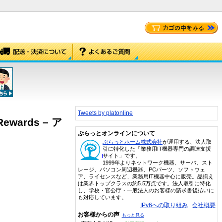
Tweets by platonline
 Rewards – ア
ぷらっとオンラインについて
ぷらっとホーム株式会社
が運用する、法人取
引に特化した「業務用IT機器専門の調達支援
サイト」です。
1999年よりネットワーク機器、サーバ、スト
レージ、パソコン周辺機器、PCパーツ、ソフトウェ
ア、ライセンスなど、業務用IT機器中心に販売。品揃え
は業界トップクラスの約5.5万点です。法人取引に特化
し、学校・官公庁・一般法人のお客様の請求書後払いに
も対応しています。
IPv6への取り組み
会社概要
お客様からの声
もっと見る