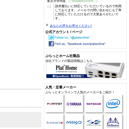
東京大学/K様
(ご利用期間2009年～)
“
請求書払いに対応していただいているので利用
しております。メールでの問い合わせにも丁寧
に対応していただけるので大変ありがたいで
す。
あなたの声をお寄せください!
公式アカウント / ページ
ぷらっとホーム社製品
当社ブランドの製品情報はこちら
人気・定番メーカー
ぷらっとオンラインで人気のメーカーをご紹介！