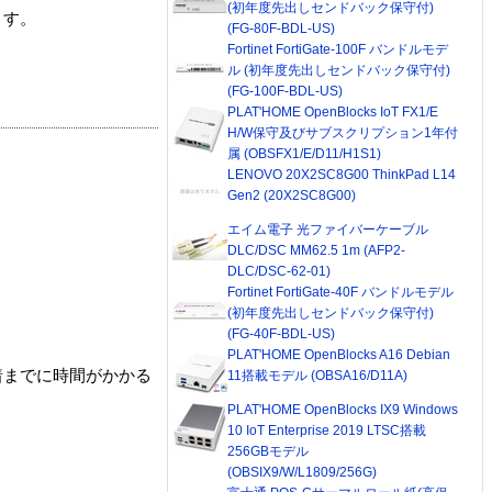
(初年度先出しセンドバック保守付)
ます。
(FG-80F-BDL-US)
Fortinet FortiGate-100F バンドルモデ
ル (初年度先出しセンドバック保守付)
(FG-100F-BDL-US)
PLAT'HOME OpenBlocks IoT FX1/E
H/W保守及びサブスクリプション1年付
属 (OBSFX1/E/D11/H1S1)
LENOVO 20X2SC8G00 ThinkPad L14
Gen2 (20X2SC8G00)
エイム電子 光ファイバーケーブル
DLC/DSC MM62.5 1m (AFP2-
DLC/DSC-62-01)
Fortinet FortiGate-40F バンドルモデル
(初年度先出しセンドバック保守付)
(FG-40F-BDL-US)
PLAT'HOME OpenBlocks A16 Debian
着までに時間がかかる
11搭載モデル (OBSA16/D11A)
PLAT'HOME OpenBlocks IX9 Windows
10 IoT Enterprise 2019 LTSC搭載
256GBモデル
(OBSIX9/W/L1809/256G)