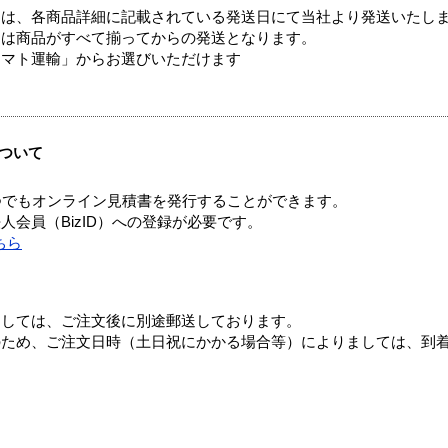
ては、各商品詳細に記載されている発送日にて当社より発送いたし
送は商品がすべて揃ってからの発送となります。
ヤマト運輸」からお選びいただけます
ついて
つでもオンライン見積書を発行することができます。
会員（BizID）への登録が必要です。
ちら
ましては、ご注文後に別途郵送しております。
のため、ご注文日時（土日祝にかかる場合等）によりましては、到