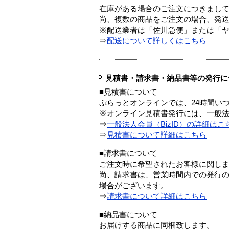
在庫がある場合のご注文につきまし
尚、複数の商品をご注文の場合、発
※配送業者は「佐川急便」または「
⇒
配送について詳しくはこちら
見積書・請求書・納品書等の発行に
■見積書について
ぷらっとオンラインでは、24時間い
※オンライン見積書発行には、一般法人
⇒
一般法人会員（BizID）の詳細はこ
⇒
見積書について詳細はこちら
■請求書について
ご注文時に希望されたお客様に関し
尚、請求書は、営業時間内での発行
場合がございます。
⇒
請求書について詳細はこちら
■納品書について
お届けする商品に同梱致します。