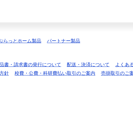
ぷらっとホーム製品
パートナー製品
品書・請求書の発行について
配送・決済について
よくあ
方針
校費・公費・科研費払い取引のご案内
売掛取引のご