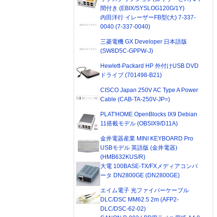
間付き (EBIX/SYSLOG120G/1Y)
内田洋行 イレーザーFB型(大) 7-337-
0040 (7-337-0040)
三菱電機 GX Developer 日本語版
(SW8D5C-GPPW-J)
Hewlett-Packard HP 外付けUSB DVD
ドライブ (701498-B21)
CISCO Japan 250V AC Type A Power
Cable (CAB-TA-250V-JP=)
PLAT'HOME OpenBlocks IX9 Debian
11搭載モデル (OBSIX9/D11A)
金井電器産業 MINI KEYBOARD Pro
USBモデル 英語版 (金井電器)
(HMB632KUS/R)
大電 100BASE-TX/FXメディアコンバ
ータ DN2800GE (DN2800GE)
エイム電子 光ファイバーケーブル
DLC/DSC MM62.5 2m (AFP2-
DLC/DSC-62-02)