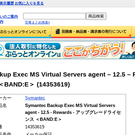
表示履歴
お気に入りを見る
払いのご案内
内
型番まとめ検索»
p Exec MS Virtual Servers agent – 12.5 –
D:E＞ (14353619)
ーカー
Symantec
品名
Symantec Backup Exec MS Virtual Servers
agent - 12.5 - Rewards - アップグレードライセ
ンス ＜BAND:E＞
番
14353619
証条件
メーカー保証