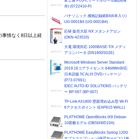
富士通 POS-Cサーマルロール紙(高保
存) (0722410-P)
パナソニック 感熱記録紙B4(6本入り)
UG-0001B4 (UG-0001B4)
応研 販売大臣 NX スタンドアロン
の事情なく8日以上経
(OKN-423533)
大電 環境対応 1000BASE-T/X メディ
アコンバータ (DN1800SG2E)
Microsoft Windows Server Standard
2019 16コアライセンス 64bitWin対応
日本語版 5CAL付 DVDパッケージ
(P73-07691)
IDEC AUTO-ID SOLUTIONS バッテリ
ー BP-007 (BP-007)
TP-Link AX1800 壁面埋め込み型 Wi-Fi
6アクセスポイント (EAP615-WALL)
PLAT'HOME OpenBlocks IX9 Debian
10搭載モデル (OBSIX9/D10A)
PLAT'HOME EasyBlocks Syslog 120G
サブスクリプション(保守サービス) 1年