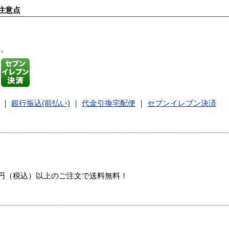
注意点
す。
｜
銀行振込(前払い)
｜
代金引換宅配便
｜
セブンイレブン決済
00円（税込）以上のご注文で送料無料！