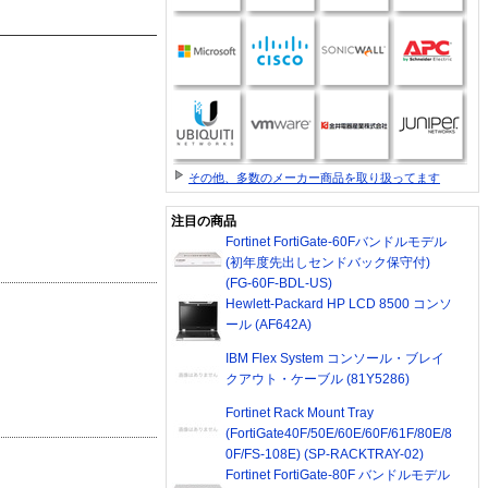
その他、多数のメーカー商品を取り扱ってます
注目の商品
Fortinet FortiGate-60Fバンドルモデル
(初年度先出しセンドバック保守付)
(FG-60F-BDL-US)
Hewlett-Packard HP LCD 8500 コンソ
ール (AF642A)
IBM Flex System コンソール・ブレイ
クアウト・ケーブル (81Y5286)
Fortinet Rack Mount Tray
(FortiGate40F/50E/60E/60F/61F/80E/8
0F/FS-108E) (SP-RACKTRAY-02)
Fortinet FortiGate-80F バンドルモデル