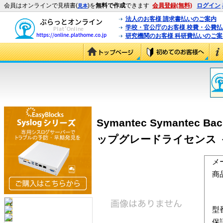
会員はオンラインで見積書(
)を
無料で作成
できます
会員登録(無料)
ログイン
見本
法人のお客様 請求書払いのご案内
学校・官公庁のお客様 校費・公費
研究機関のお客様 科研費払いのご案
Symantec Symantec Backu
ップグレードライセンス ＜BAN
メ
商
型
保