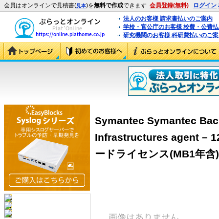
会員はオンラインで見積書(
)を
無料で作成
できます
会員登録(無料)
ログイン
見本
法人のお客様 請求書払いのご案内
学校・官公庁のお客様 校費・公費
研究機関のお客様 科研費払いのご案
Symantec Symantec Back
Infrastructures agent 
ードライセンス(MB1年含) ＜B