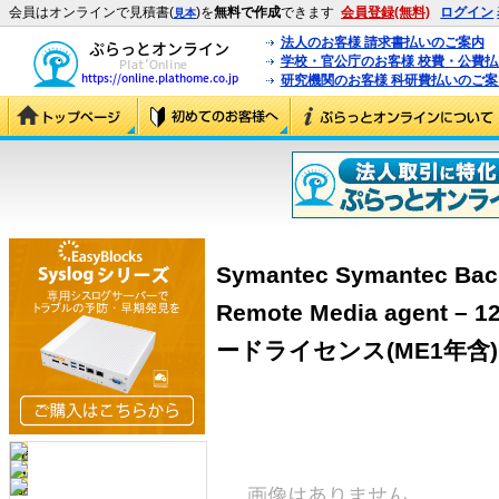
会員はオンラインで見積書(
)を
無料で作成
できます
会員登録(無料)
ログイン
見本
法人のお客様 請求書払いのご案内
学校・官公庁のお客様 校費・公費
研究機関のお客様 科研費払いのご案
Symantec Symantec Back
Remote Media agent – 
ードライセンス(ME1年含) ＜B