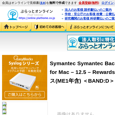
会員はオンラインで見積書(
)を
無料で作成
できます
会員登録(無料)
ログイン
見本
法人のお客様 請求書払いのご案内
学校・官公庁のお客様 校費・公費
研究機関のお客様 科研費払いのご案
Symantec Symantec Bac
for Mac – 12.5 – R
ス(ME1年含) ＜BAND:D＞ (