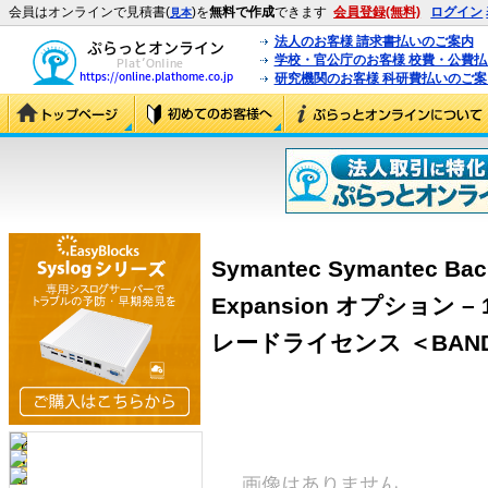
会員はオンラインで見積書(
)を
無料で作成
できます
会員登録(無料)
ログイン
見本
法人のお客様 請求書払いのご案内
学校・官公庁のお客様 校費・公費
研究機関のお客様 科研費払いのご案
Symantec Symantec Back
Expansion オプション – 1
レードライセンス ＜BAND:D