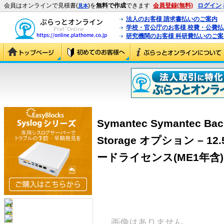
会員はオンラインで見積書(
)を
無料で作成
できます
会員登録(無料)
ログイン
見本
法人のお客様 請求書払いのご案内
学校・官公庁のお客様 校費・公費
研究機関のお客様 科研費払いのご案
Symantec Symantec Bac
Storage オプション – 12.
ードライセンス(ME1年含) ＜B