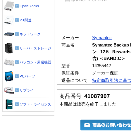
OpenBlocks
IoT関連
ネットワーク
メーカー
Symantec
商品名
Symantec Backup
サーバ・ストレージ
ン - 12.5 - Re
含) ＜BAND:C＞
パソコン・周辺機器
型番
14355442
保証条件
メーカー保証
PCパーツ
返品について
特定商取引法に基
サプライ
商品番号
41087907
本商品は販売を終了しました
ソフト・ライセンス