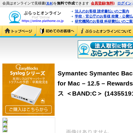
会員はオンラインで見積書(
)を
無料で作成
できます
会員登録(無料)
ログイン
見本
法人のお客様 請求書払いのご案内
学校・官公庁のお客様 校費・公費
研究機関のお客様 科研費払いのご案
Symantec Symantec Bac
for Mac – 12.5 – R
ス ＜BAND:C＞ (1435519