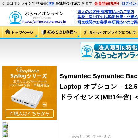
会員はオンラインで見積書(
)を
無料で作成
できます
会員登録(無料)
ログイン
見本
法人のお客様 請求書払いのご案内
学校・官公庁のお客様 校費・公費
研究機関のお客様 科研費払いのご案
Symantec Symantec Bac
Laptop オプション – 12.
ドライセンス(MB1年含) ＜BA