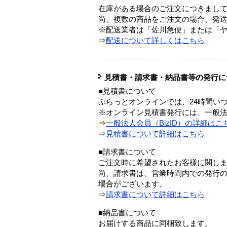
在庫がある場合のご注文につきまし
尚、複数の商品をご注文の場合、発
※配送業者は「佐川急便」または「
⇒
配送について詳しくはこちら
見積書・請求書・納品書等の発行に
■見積書について
ぷらっとオンラインでは、24時間い
※オンライン見積書発行には、一般法人
⇒
一般法人会員（BizID）の詳細はこ
⇒
見積書について詳細はこちら
■請求書について
ご注文時に希望されたお客様に関し
尚、請求書は、営業時間内での発行
場合がございます。
⇒
請求書について詳細はこちら
■納品書について
お届けする商品に同梱致します。