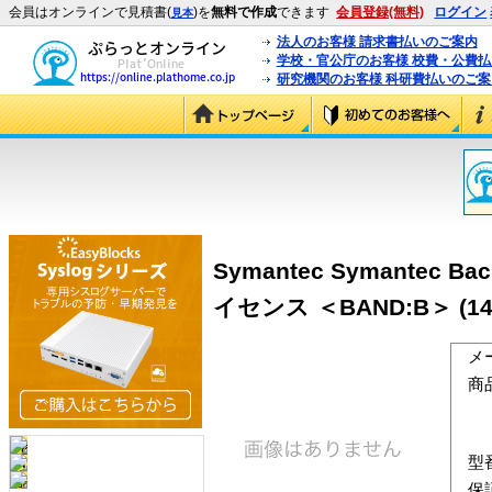
会員はオンラインで見積書(
)を
無料で作成
できます
会員登録(無料)
ログイン
見本
法人のお客様 請求書払いのご案内
学校・官公庁のお客様 校費・公費
研究機関のお客様 科研費払いのご案
Symantec Symantec Ba
イセンス ＜BAND:B＞ (143
メ
商
型
保