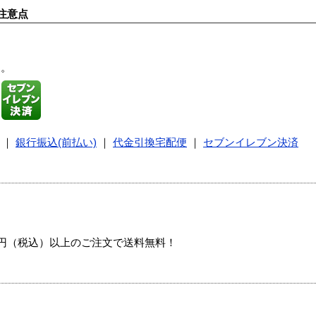
注意点
す。
｜
銀行振込(前払い)
｜
代金引換宅配便
｜
セブンイレブン決済
00円（税込）以上のご注文で送料無料！