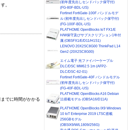
(初年度先出しセンドバック保守付)
ます。
(FG-80F-BDL-US)
Fortinet FortiGate-100F バンドルモデ
ル (初年度先出しセンドバック保守付)
(FG-100F-BDL-US)
PLAT'HOME OpenBlocks IoT FX1/E
H/W保守及びサブスクリプション1年付
属 (OBSFX1/E/D11/H1S1)
LENOVO 20X2SC8G00 ThinkPad L14
Gen2 (20X2SC8G00)
エイム電子 光ファイバーケーブル
DLC/DSC MM62.5 1m (AFP2-
DLC/DSC-62-01)
Fortinet FortiGate-40F バンドルモデル
(初年度先出しセンドバック保守付)
(FG-40F-BDL-US)
PLAT'HOME OpenBlocks A16 Debian
着までに時間がかかる
11搭載モデル (OBSA16/D11A)
PLAT'HOME OpenBlocks IX9 Windows
10 IoT Enterprise 2019 LTSC搭載
256GBモデル
(OBSIX9/W/L1809/256G)