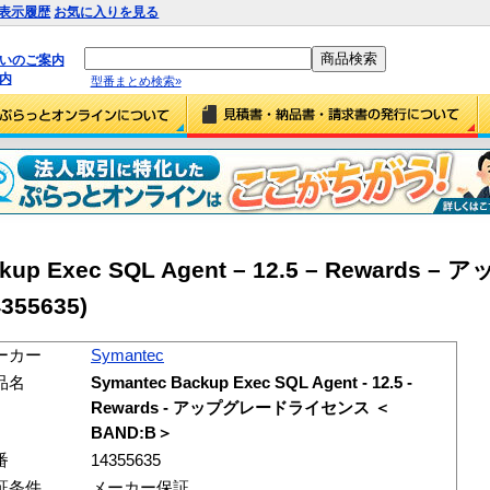
表示履歴
お気に入りを見る
払いのご案内
内
型番まとめ検索»
ckup Exec SQL Agent – 12.5 – Rewards
55635)
ーカー
Symantec
品名
Symantec Backup Exec SQL Agent - 12.5 -
Rewards - アップグレードライセンス ＜
BAND:B＞
番
14355635
証条件
メーカー保証