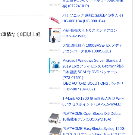
富士通 POS-Cサーマルロール紙(高保
存) (0722410-P)
パナソニック 感熱記録紙B4(6本入り)
UG-0001B4 (UG-0001B4)
応研 販売大臣 NX スタンドアロン
の事情なく8日以上経
(OKN-423533)
大電 環境対応 1000BASE-T/X メディ
アコンバータ (DN1800SG2E)
Microsoft Windows Server Standard
2019 16コアライセンス 64bitWin対応
日本語版 5CAL付 DVDパッケージ
(P73-07691)
IDEC AUTO-ID SOLUTIONS バッテリ
ー BP-007 (BP-007)
TP-Link AX1800 壁面埋め込み型 Wi-Fi
6アクセスポイント (EAP615-WALL)
PLAT'HOME OpenBlocks IX9 Debian
10搭載モデル (OBSIX9/D10A)
PLAT'HOME EasyBlocks Syslog 120G
サブスクリプション(保守サービス) 1年