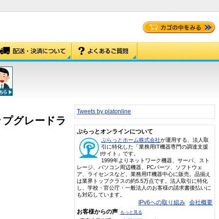
Tweets by platonline
 – アップグレードラ
ぷらっとオンラインについて
ぷらっとホーム株式会社
が運用する、法人取
引に特化した「業務用IT機器専門の調達支援
サイト」です。
1999年よりネットワーク機器、サーバ、スト
レージ、パソコン周辺機器、PCパーツ、ソフトウェ
ア、ライセンスなど、業務用IT機器中心に販売。品揃え
は業界トップクラスの約5.5万点です。法人取引に特化
し、学校・官公庁・一般法人のお客様の請求書後払いに
も対応しています。
IPv6への取り組み
会社概要
お客様からの声
もっと見る