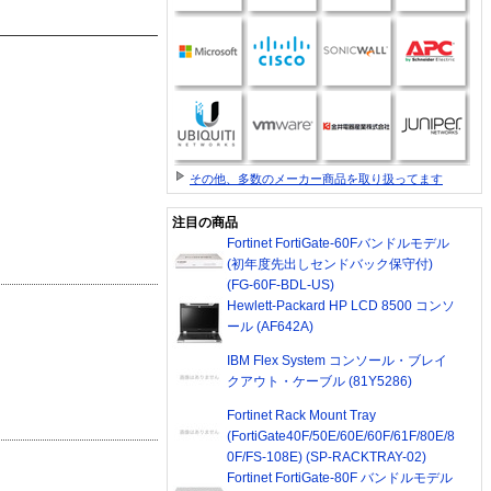
その他、多数のメーカー商品を取り扱ってます
注目の商品
Fortinet FortiGate-60Fバンドルモデル
(初年度先出しセンドバック保守付)
(FG-60F-BDL-US)
Hewlett-Packard HP LCD 8500 コンソ
ール (AF642A)
IBM Flex System コンソール・ブレイ
クアウト・ケーブル (81Y5286)
Fortinet Rack Mount Tray
(FortiGate40F/50E/60E/60F/61F/80E/8
0F/FS-108E) (SP-RACKTRAY-02)
Fortinet FortiGate-80F バンドルモデル