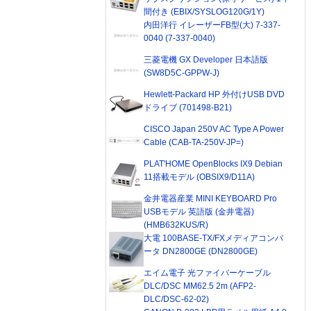
間付き (EBIX/SYSLOG120G/1Y)
内田洋行 イレーザーFB型(大) 7-337-
0040 (7-337-0040)
三菱電機 GX Developer 日本語版
(SW8D5C-GPPW-J)
Hewlett-Packard HP 外付けUSB DVD
ドライブ (701498-B21)
CISCO Japan 250V AC Type A Power
Cable (CAB-TA-250V-JP=)
PLAT'HOME OpenBlocks IX9 Debian
11搭載モデル (OBSIX9/D11A)
金井電器産業 MINI KEYBOARD Pro
USBモデル 英語版 (金井電器)
(HMB632KUS/R)
大電 100BASE-TX/FXメディアコンバ
ータ DN2800GE (DN2800GE)
エイム電子 光ファイバーケーブル
DLC/DSC MM62.5 2m (AFP2-
DLC/DSC-62-02)