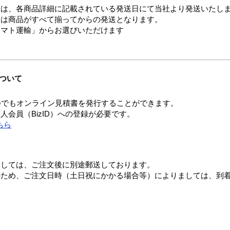
ては、各商品詳細に記載されている発送日にて当社より発送いたし
送は商品がすべて揃ってからの発送となります。
ヤマト運輸」からお選びいただけます
ついて
つでもオンライン見積書を発行することができます。
会員（BizID）への登録が必要です。
ちら
ましては、ご注文後に別途郵送しております。
のため、ご注文日時（土日祝にかかる場合等）によりましては、到