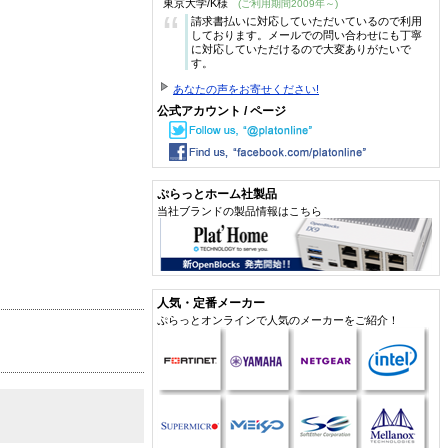
東京大学/K様
(ご利用期間2009年～)
“
請求書払いに対応していただいているので利用
しております。メールでの問い合わせにも丁寧
に対応していただけるので大変ありがたいで
す。
あなたの声をお寄せください!
公式アカウント / ページ
ぷらっとホーム社製品
当社ブランドの製品情報はこちら
人気・定番メーカー
ぷらっとオンラインで人気のメーカーをご紹介！