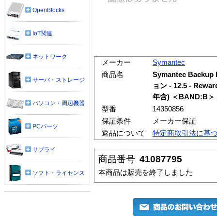
OpenBlocks
IoT関連
ネットワーク
メーカー
Symantec
商品名
Symantec Backup
サーバ・ストレージ
ョン - 12.5 - R
年含) ＜BAND:B＞
パソコン・周辺機器
型番
14350856
保証条件
メーカー保証
PCパーツ
返品について
特定商取引法に基
サプライ
商品番号
41087795
本商品は販売を終了しました
ソフト・ライセンス