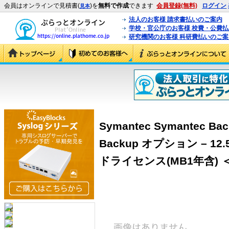
会員はオンラインで見積書(
)を
無料で作成
できます
会員登録(無料)
ログイン
見本
法人のお客様 請求書払いのご案内
学校・官公庁のお客様 校費・公費
研究機関のお客様 科研費払いのご案
Symantec Symantec Bac
Backup オプション – 12.
ドライセンス(MB1年含) ＜BA