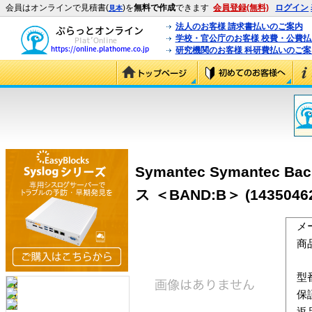
会員はオンラインで見積書(
)を
無料で作成
できます
会員登録(無料)
ログイン
見本
法人のお客様 請求書払いのご案内
学校・官公庁のお客様 校費・公費
研究機関のお客様 科研費払いのご案
Symantec Symantec B
ス ＜BAND:B＞ (1435046
メ
商
型
保
返