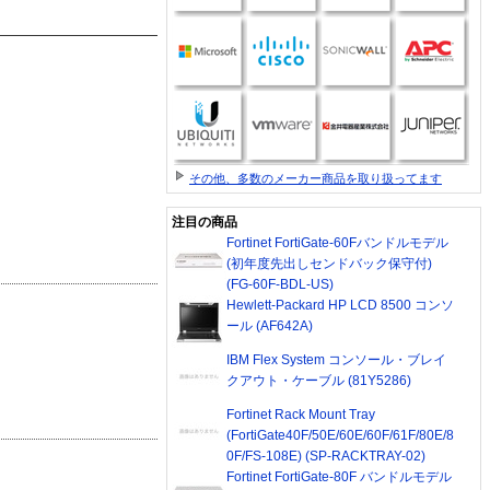
その他、多数のメーカー商品を取り扱ってます
注目の商品
Fortinet FortiGate-60Fバンドルモデル
(初年度先出しセンドバック保守付)
(FG-60F-BDL-US)
Hewlett-Packard HP LCD 8500 コンソ
ール (AF642A)
IBM Flex System コンソール・ブレイ
クアウト・ケーブル (81Y5286)
Fortinet Rack Mount Tray
(FortiGate40F/50E/60E/60F/61F/80E/8
0F/FS-108E) (SP-RACKTRAY-02)
Fortinet FortiGate-80F バンドルモデル