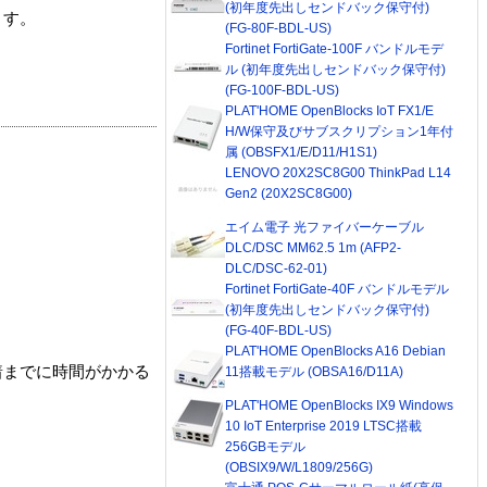
(初年度先出しセンドバック保守付)
ます。
(FG-80F-BDL-US)
Fortinet FortiGate-100F バンドルモデ
ル (初年度先出しセンドバック保守付)
(FG-100F-BDL-US)
PLAT'HOME OpenBlocks IoT FX1/E
H/W保守及びサブスクリプション1年付
属 (OBSFX1/E/D11/H1S1)
LENOVO 20X2SC8G00 ThinkPad L14
Gen2 (20X2SC8G00)
エイム電子 光ファイバーケーブル
DLC/DSC MM62.5 1m (AFP2-
DLC/DSC-62-01)
Fortinet FortiGate-40F バンドルモデル
(初年度先出しセンドバック保守付)
(FG-40F-BDL-US)
PLAT'HOME OpenBlocks A16 Debian
着までに時間がかかる
11搭載モデル (OBSA16/D11A)
PLAT'HOME OpenBlocks IX9 Windows
10 IoT Enterprise 2019 LTSC搭載
256GBモデル
(OBSIX9/W/L1809/256G)