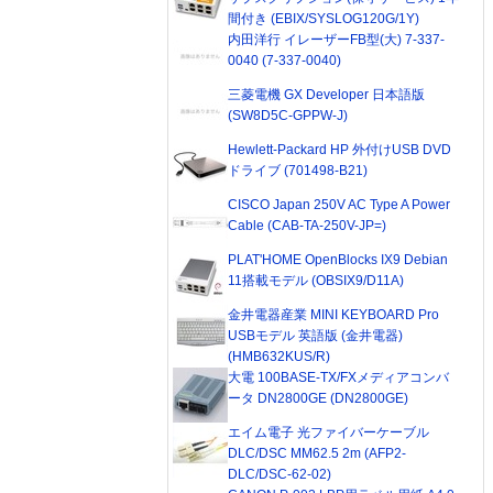
間付き (EBIX/SYSLOG120G/1Y)
内田洋行 イレーザーFB型(大) 7-337-
0040 (7-337-0040)
三菱電機 GX Developer 日本語版
(SW8D5C-GPPW-J)
Hewlett-Packard HP 外付けUSB DVD
ドライブ (701498-B21)
CISCO Japan 250V AC Type A Power
Cable (CAB-TA-250V-JP=)
PLAT'HOME OpenBlocks IX9 Debian
11搭載モデル (OBSIX9/D11A)
金井電器産業 MINI KEYBOARD Pro
USBモデル 英語版 (金井電器)
(HMB632KUS/R)
大電 100BASE-TX/FXメディアコンバ
ータ DN2800GE (DN2800GE)
エイム電子 光ファイバーケーブル
DLC/DSC MM62.5 2m (AFP2-
DLC/DSC-62-02)