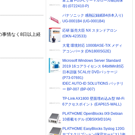
富士通 POS-Cサーマルロール紙(高保
存) (0722410-P)
パナソニック 感熱記録紙B4(6本入り)
UG-0001B4 (UG-0001B4)
応研 販売大臣 NX スタンドアロン
の事情なく8日以上経
(OKN-423533)
大電 環境対応 1000BASE-T/X メディ
アコンバータ (DN1800SG2E)
Microsoft Windows Server Standard
2019 16コアライセンス 64bitWin対応
日本語版 5CAL付 DVDパッケージ
(P73-07691)
IDEC AUTO-ID SOLUTIONS バッテリ
ー BP-007 (BP-007)
TP-Link AX1800 壁面埋め込み型 Wi-Fi
6アクセスポイント (EAP615-WALL)
PLAT'HOME OpenBlocks IX9 Debian
10搭載モデル (OBSIX9/D10A)
PLAT'HOME EasyBlocks Syslog 120G
サブスクリプション(保守サービス) 1年