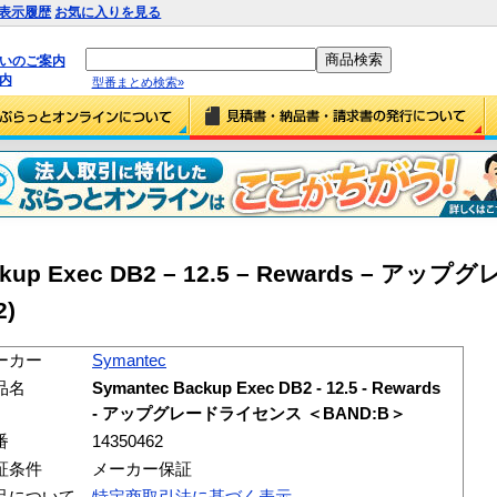
表示履歴
お気に入りを見る
払いのご案内
内
型番まとめ検索»
ackup Exec DB2 – 12.5 – Rewards – 
2)
ーカー
Symantec
品名
Symantec Backup Exec DB2 - 12.5 - Rewards
- アップグレードライセンス ＜BAND:B＞
番
14350462
証条件
メーカー保証
品について
特定商取引法に基づく表示