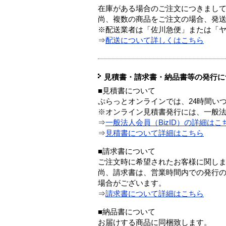
在庫がある場合のご注文につきまし
尚、複数の商品をご注文の場合、発
※配送業者は「佐川急便」または「
⇒
配送について詳しくはこちら
見積書・請求書・納品書等の発行に
■見積書について
ぷらっとオンラインでは、24時間い
※オンライン見積書発行には、一般法人
⇒
一般法人会員（BizID）の詳細はこ
⇒
見積書について詳細はこちら
■請求書について
ご注文時に希望されたお客様に関し
尚、請求書は、営業時間内での発行
場合がございます。
⇒
請求書について詳細はこちら
■納品書について
お届けする商品に同梱致します。