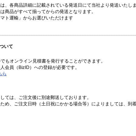
ては、各商品詳細に記載されている発送日にて当社より発送いたし
送は商品がすべて揃ってからの発送となります。
ヤマト運輸」からお選びいただけます
ついて
つでもオンライン見積書を発行することができます。
会員（BizID）への登録が必要です。
ちら
ましては、ご注文後に別途郵送しております。
のため、ご注文日時（土日祝にかかる場合等）によりましては、到