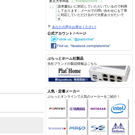
東京大学/K様
(ご利用期間2009年～)
“
請求書払いに対応していただいているので利用
しております。メールでの問い合わせにも丁寧
に対応していただけるので大変ありがたいで
す。
あなたの声をお寄せください!
公式アカウント / ページ
ぷらっとホーム社製品
当社ブランドの製品情報はこちら
人気・定番メーカー
ぷらっとオンラインで人気のメーカーをご紹介！