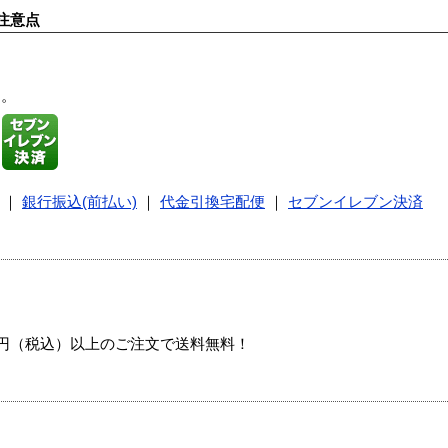
注意点
す。
｜
銀行振込(前払い)
｜
代金引換宅配便
｜
セブンイレブン決済
00円（税込）以上のご注文で送料無料！