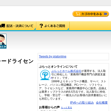
Tweets by platonline
アップグレードライセン
ぷらっとオンラインについて
ぷらっとホーム株式会社
が運用する、法人取
引に特化した「業務用IT機器専門の調達支援
サイト」です。
1999年よりネットワーク機器、サーバ、スト
レージ、パソコン周辺機器、PCパーツ、ソフトウェ
ア、ライセンスなど、業務用IT機器中心に販売。品揃え
は業界トップクラスの約5.5万点です。法人取引に特化
し、学校・官公庁・一般法人のお客様の請求書後払いに
も対応しています。
IPv6への取り組み
会社概要
お客様からの声
もっと見る