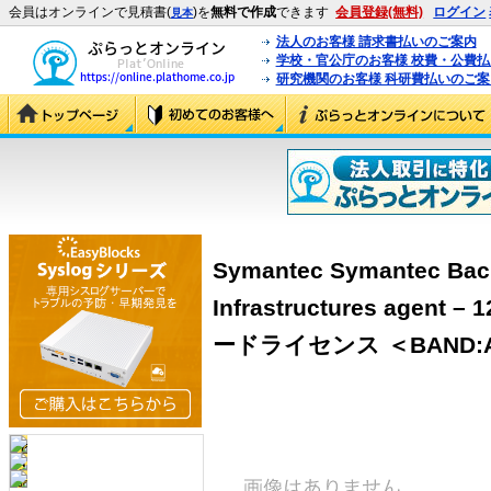
会員はオンラインで見積書(
)を
無料で作成
できます
会員登録(無料)
ログイン
見本
法人のお客様 請求書払いのご案内
学校・官公庁のお客様 校費・公費
研究機関のお客様 科研費払いのご案
Symantec Symantec Back
Infrastructures agent 
ードライセンス ＜BAND:A＞ 