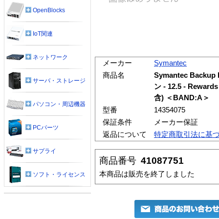
OpenBlocks
IoT関連
ネットワーク
メーカー
Symantec
商品名
Symantec Backup 
サーバ・ストレージ
ン - 12.5 - Re
含) ＜BAND:A＞
パソコン・周辺機器
型番
14354075
保証条件
メーカー保証
PCパーツ
返品について
特定商取引法に基
サプライ
商品番号
41087751
本商品は販売を終了しました
ソフト・ライセンス