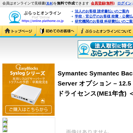
会員はオンラインで見積書(
)を
無料で作成
できます
会員登録(無料)
ログイン
見本
法人のお客様 請求書払いのご案内
学校・官公庁のお客様 校費・公費
研究機関のお客様 科研費払いのご案
Symantec Symantec Bac
Server オプション – 12.
ドライセンス(ME1年含) ＜BA