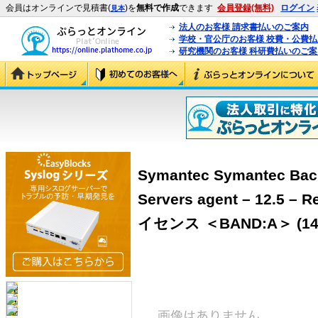
会員はオンラインで見積書(
)を
無料で作成
できます
会員登録(無料)
ログイン
見本
法人のお客様 請求書払いのご案内
学校・官公庁のお客様 校費・公費
研究機関のお客様 科研費払いのご案
Symantec Symantec Back
Servers agent – 12.5
イセンス ＜BAND:A＞ (143