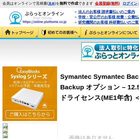
会員はオンラインで見積書(
)を
無料で作成
できます
会員登録(無料)
ログイン
見本
法人のお客様 請求書払いのご案内
学校・官公庁のお客様 校費・公費
研究機関のお客様 科研費払いのご案
Symantec Symantec Bac
Backup オプション – 12.
ドライセンス(ME1年含) ＜BA