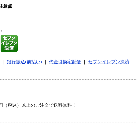
注意点
す。
｜
銀行振込(前払い)
｜
代金引換宅配便
｜
セブンイレブン決済
00円（税込）以上のご注文で送料無料！