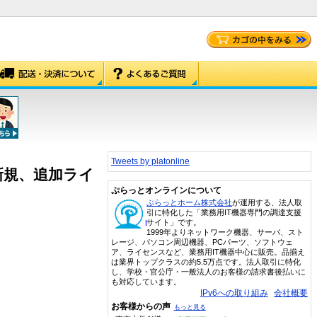
Tweets by platonline
s – 新規、追加ライ
ぷらっとオンラインについて
ぷらっとホーム株式会社
が運用する、法人取
引に特化した「業務用IT機器専門の調達支援
サイト」です。
1999年よりネットワーク機器、サーバ、スト
レージ、パソコン周辺機器、PCパーツ、ソフトウェ
ア、ライセンスなど、業務用IT機器中心に販売。品揃え
は業界トップクラスの約5.5万点です。法人取引に特化
し、学校・官公庁・一般法人のお客様の請求書後払いに
も対応しています。
IPv6への取り組み
会社概要
お客様からの声
もっと見る