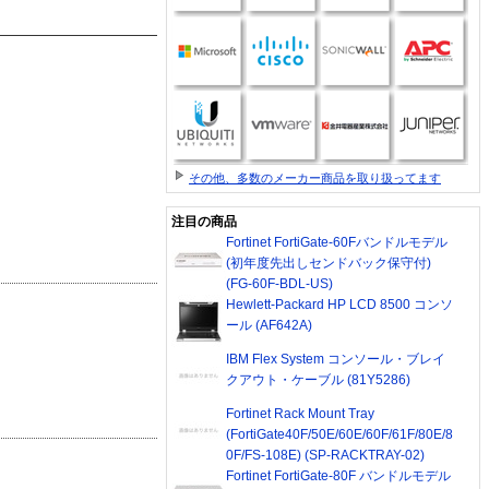
その他、多数のメーカー商品を取り扱ってます
注目の商品
Fortinet FortiGate-60Fバンドルモデル
(初年度先出しセンドバック保守付)
(FG-60F-BDL-US)
Hewlett-Packard HP LCD 8500 コンソ
ール (AF642A)
IBM Flex System コンソール・ブレイ
クアウト・ケーブル (81Y5286)
Fortinet Rack Mount Tray
(FortiGate40F/50E/60E/60F/61F/80E/8
0F/FS-108E) (SP-RACKTRAY-02)
Fortinet FortiGate-80F バンドルモデル