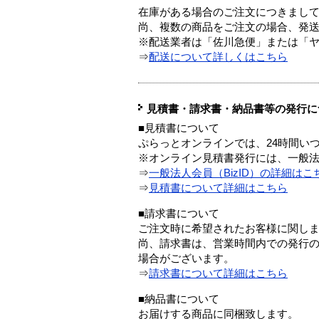
在庫がある場合のご注文につきまし
尚、複数の商品をご注文の場合、発
※配送業者は「佐川急便」または「
⇒
配送について詳しくはこちら
見積書・請求書・納品書等の発行に
■見積書について
ぷらっとオンラインでは、24時間い
※オンライン見積書発行には、一般法人
⇒
一般法人会員（BizID）の詳細はこ
⇒
見積書について詳細はこちら
■請求書について
ご注文時に希望されたお客様に関し
尚、請求書は、営業時間内での発行
場合がございます。
⇒
請求書について詳細はこちら
■納品書について
お届けする商品に同梱致します。