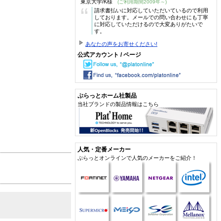
東京大学/K様
(ご利用期間2009年～)
“
請求書払いに対応していただいているので利用
しております。メールでの問い合わせにも丁寧
に対応していただけるので大変ありがたいで
す。
あなたの声をお寄せください!
公式アカウント / ページ
ぷらっとホーム社製品
当社ブランドの製品情報はこちら
人気・定番メーカー
ぷらっとオンラインで人気のメーカーをご紹介！