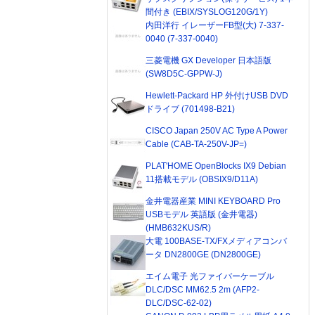
間付き (EBIX/SYSLOG120G/1Y)
内田洋行 イレーザーFB型(大) 7-337-
0040 (7-337-0040)
三菱電機 GX Developer 日本語版
(SW8D5C-GPPW-J)
Hewlett-Packard HP 外付けUSB DVD
ドライブ (701498-B21)
CISCO Japan 250V AC Type A Power
Cable (CAB-TA-250V-JP=)
PLAT'HOME OpenBlocks IX9 Debian
11搭載モデル (OBSIX9/D11A)
金井電器産業 MINI KEYBOARD Pro
USBモデル 英語版 (金井電器)
(HMB632KUS/R)
大電 100BASE-TX/FXメディアコンバ
ータ DN2800GE (DN2800GE)
エイム電子 光ファイバーケーブル
DLC/DSC MM62.5 2m (AFP2-
DLC/DSC-62-02)