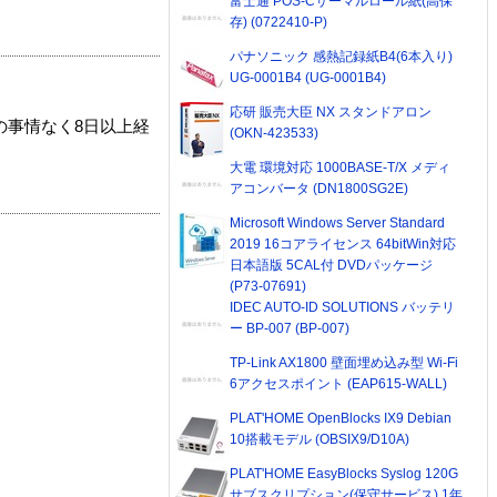
富士通 POS-Cサーマルロール紙(高保
存) (0722410-P)
パナソニック 感熱記録紙B4(6本入り)
UG-0001B4 (UG-0001B4)
応研 販売大臣 NX スタンドアロン
の事情なく8日以上経
(OKN-423533)
大電 環境対応 1000BASE-T/X メディ
アコンバータ (DN1800SG2E)
Microsoft Windows Server Standard
2019 16コアライセンス 64bitWin対応
日本語版 5CAL付 DVDパッケージ
(P73-07691)
IDEC AUTO-ID SOLUTIONS バッテリ
ー BP-007 (BP-007)
TP-Link AX1800 壁面埋め込み型 Wi-Fi
6アクセスポイント (EAP615-WALL)
PLAT'HOME OpenBlocks IX9 Debian
10搭載モデル (OBSIX9/D10A)
PLAT'HOME EasyBlocks Syslog 120G
サブスクリプション(保守サービス) 1年