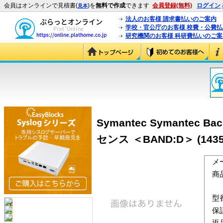
会員はオンラインで見積書(
)を
無料で作成
できます
会員登録(無料)
ログイン
見本
法人のお客様 請求書払いのご案内
学校・官公庁のお客様 校費・公費
研究機関のお客様 科研費払いのご案
Symantec Symantec Ba
センス ＜BAND:D＞ (1435
メ
商
型
保
返