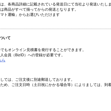
ては、各商品詳細に記載されている発送日にて当社より発送いたし
送は商品がすべて揃ってからの発送となります。
ヤマト運輸」からお選びいただけます
ついて
つでもオンライン見積書を発行することができます。
会員（BizID）への登録が必要です。
ちら
ましては、ご注文後に別途郵送しております。
のため、ご注文日時（土日祝にかかる場合等）によりましては、到