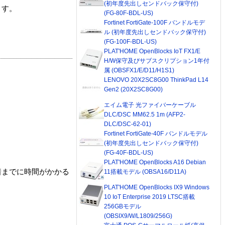
(初年度先出しセンドバック保守付)
ます。
(FG-80F-BDL-US)
Fortinet FortiGate-100F バンドルモデ
ル (初年度先出しセンドバック保守付)
(FG-100F-BDL-US)
PLAT'HOME OpenBlocks IoT FX1/E
H/W保守及びサブスクリプション1年付
属 (OBSFX1/E/D11/H1S1)
LENOVO 20X2SC8G00 ThinkPad L14
Gen2 (20X2SC8G00)
エイム電子 光ファイバーケーブル
DLC/DSC MM62.5 1m (AFP2-
DLC/DSC-62-01)
Fortinet FortiGate-40F バンドルモデル
(初年度先出しセンドバック保守付)
(FG-40F-BDL-US)
PLAT'HOME OpenBlocks A16 Debian
着までに時間がかかる
11搭載モデル (OBSA16/D11A)
PLAT'HOME OpenBlocks IX9 Windows
10 IoT Enterprise 2019 LTSC搭載
256GBモデル
(OBSIX9/W/L1809/256G)