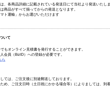
ては、各商品詳細に記載されている発送日にて当社より発送いたし
送は商品がすべて揃ってからの発送となります。
ヤマト運輸」からお選びいただけます
ついて
つでもオンライン見積書を発行することができます。
会員（BizID）への登録が必要です。
ちら
ましては、ご注文後に別途郵送しております。
のため、ご注文日時（土日祝にかかる場合等）によりましては、到