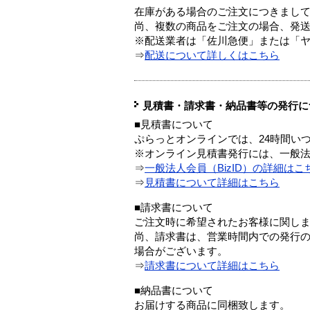
在庫がある場合のご注文につきまし
尚、複数の商品をご注文の場合、発
※配送業者は「佐川急便」または「
⇒
配送について詳しくはこちら
見積書・請求書・納品書等の発行に
■見積書について
ぷらっとオンラインでは、24時間い
※オンライン見積書発行には、一般法人
⇒
一般法人会員（BizID）の詳細はこ
⇒
見積書について詳細はこちら
■請求書について
ご注文時に希望されたお客様に関し
尚、請求書は、営業時間内での発行
場合がございます。
⇒
請求書について詳細はこちら
■納品書について
お届けする商品に同梱致します。