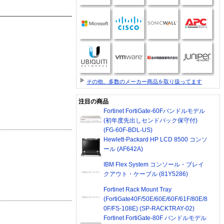
その他、多数のメーカー商品を取り扱ってます
注目の商品
Fortinet FortiGate-60Fバンドルモデル
(初年度先出しセンドバック保守付)
(FG-60F-BDL-US)
Hewlett-Packard HP LCD 8500 コンソ
ール (AF642A)
IBM Flex System コンソール・ブレイ
クアウト・ケーブル (81Y5286)
Fortinet Rack Mount Tray
(FortiGate40F/50E/60E/60F/61F/80E/8
0F/FS-108E) (SP-RACKTRAY-02)
Fortinet FortiGate-80F バンドルモデル