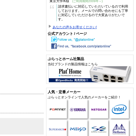
東京大学/K様
(ご利用期間2009年～)
“
請求書払いに対応していただいているので利用
しております。メールでの問い合わせにも丁寧
に対応していただけるので大変ありがたいで
す。
あなたの声をお寄せください!
公式アカウント / ページ
ぷらっとホーム社製品
当社ブランドの製品情報はこちら
人気・定番メーカー
ぷらっとオンラインで人気のメーカーをご紹介！