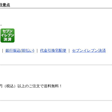
注意点
す。
｜
銀行振込(前払い)
｜
代金引換宅配便
｜
セブンイレブン決済
00円（税込）以上のご注文で送料無料！