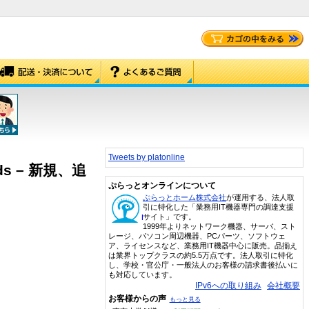
Tweets by platonline
ards – 新規、追
ぷらっとオンラインについて
ぷらっとホーム株式会社
が運用する、法人取
引に特化した「業務用IT機器専門の調達支援
サイト」です。
1999年よりネットワーク機器、サーバ、スト
レージ、パソコン周辺機器、PCパーツ、ソフトウェ
ア、ライセンスなど、業務用IT機器中心に販売。品揃え
は業界トップクラスの約5.5万点です。法人取引に特化
し、学校・官公庁・一般法人のお客様の請求書後払いに
も対応しています。
IPv6への取り組み
会社概要
お客様からの声
もっと見る