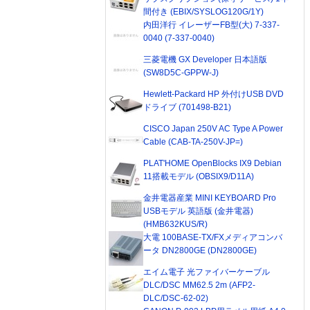
間付き (EBIX/SYSLOG120G/1Y)
内田洋行 イレーザーFB型(大) 7-337-
0040 (7-337-0040)
三菱電機 GX Developer 日本語版
(SW8D5C-GPPW-J)
Hewlett-Packard HP 外付けUSB DVD
ドライブ (701498-B21)
CISCO Japan 250V AC Type A Power
Cable (CAB-TA-250V-JP=)
PLAT'HOME OpenBlocks IX9 Debian
11搭載モデル (OBSIX9/D11A)
金井電器産業 MINI KEYBOARD Pro
USBモデル 英語版 (金井電器)
(HMB632KUS/R)
大電 100BASE-TX/FXメディアコンバ
ータ DN2800GE (DN2800GE)
エイム電子 光ファイバーケーブル
DLC/DSC MM62.5 2m (AFP2-
DLC/DSC-62-02)