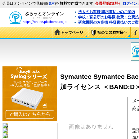
会員はオンラインで見積書(
)を
無料で作成
できます
会員登録(無料)
ログイン
見本
法人のお客様 請求書払いのご案内
学校・官公庁のお客様 校費・公費
研究機関のお客様 科研費払いのご案
Symantec Symantec Bac
加ライセンス ＜BAND:D＞ (
メ
商
型
保