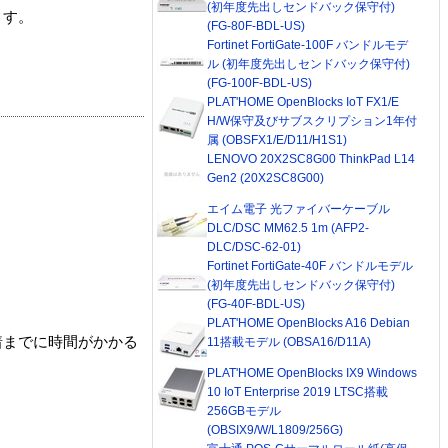
(初年度先出しセンドバック保守付)
ます。
(FG-80F-BDL-US)
Fortinet FortiGate-100F バンドルモデ
ル (初年度先出しセンドバック保守付)
(FG-100F-BDL-US)
PLAT'HOME OpenBlocks IoT FX1/E
H/W保守及びサブスクリプション1年付
属 (OBSFX1/E/D11/H1S1)
LENOVO 20X2SC8G00 ThinkPad L14
Gen2 (20X2SC8G00)
エイム電子 光ファイバーケーブル
DLC/DSC MM62.5 1m (AFP2-
DLC/DSC-62-01)
Fortinet FortiGate-40F バンドルモデル
(初年度先出しセンドバック保守付)
(FG-40F-BDL-US)
PLAT'HOME OpenBlocks A16 Debian
着までに時間がかかる
11搭載モデル (OBSA16/D11A)
PLAT'HOME OpenBlocks IX9 Windows
10 IoT Enterprise 2019 LTSC搭載
256GBモデル
(OBSIX9/W/L1809/256G)