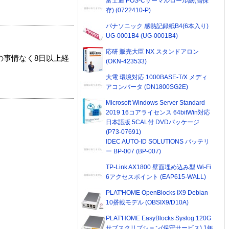
富士通 POS-Cサーマルロール紙(高保
存) (0722410-P)
パナソニック 感熱記録紙B4(6本入り)
UG-0001B4 (UG-0001B4)
応研 販売大臣 NX スタンドアロン
の事情なく8日以上経
(OKN-423533)
大電 環境対応 1000BASE-T/X メディ
アコンバータ (DN1800SG2E)
Microsoft Windows Server Standard
2019 16コアライセンス 64bitWin対応
日本語版 5CAL付 DVDパッケージ
(P73-07691)
IDEC AUTO-ID SOLUTIONS バッテリ
ー BP-007 (BP-007)
TP-Link AX1800 壁面埋め込み型 Wi-Fi
6アクセスポイント (EAP615-WALL)
PLAT'HOME OpenBlocks IX9 Debian
10搭載モデル (OBSIX9/D10A)
PLAT'HOME EasyBlocks Syslog 120G
サブスクリプション(保守サービス) 1年