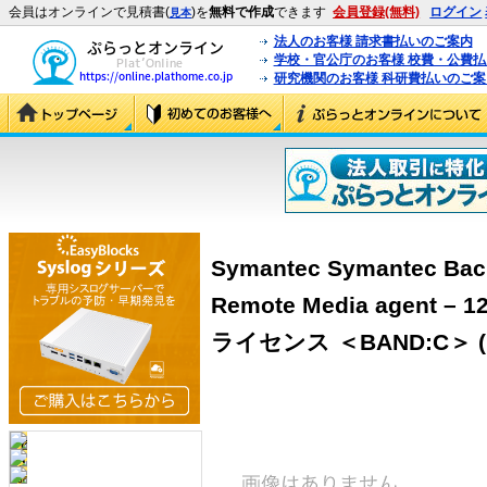
会員はオンラインで見積書(
)を
無料で作成
できます
会員登録(無料)
ログイン
見本
法人のお客様 請求書払いのご案内
学校・官公庁のお客様 校費・公費
研究機関のお客様 科研費払いのご案
Symantec Symantec Back
Remote Media agent – 
ライセンス ＜BAND:C＞ (1