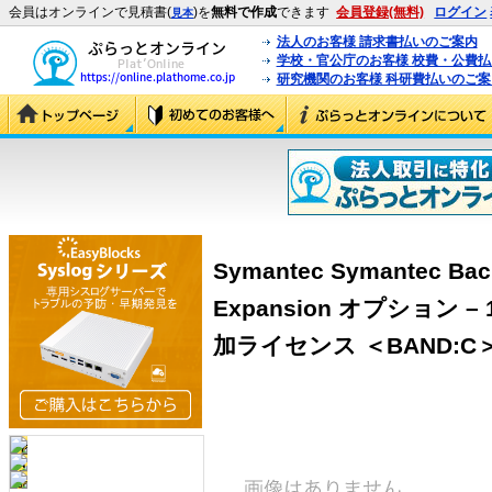
会員はオンラインで見積書(
)を
無料で作成
できます
会員登録(無料)
ログイン
見本
法人のお客様 請求書払いのご案内
学校・官公庁のお客様 校費・公費
研究機関のお客様 科研費払いのご案
Symantec Symantec Back
Expansion オプション – 1
加ライセンス ＜BAND:C＞ (