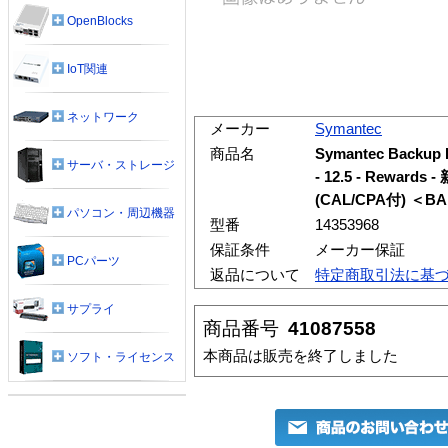
OpenBlocks
IoT関連
ネットワーク
メーカー
Symantec
商品名
Symantec Back
サーバ・ストレージ
- 12.5 - Rewa
(CAL/CPA付) ＜B
パソコン・周辺機器
型番
14353968
保証条件
メーカー保証
PCパーツ
返品について
特定商取引法に基
サプライ
商品番号
41087558
本商品は販売を終了しました
ソフト・ライセンス