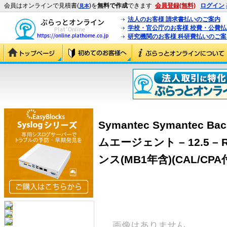
会員はオンラインで見積書(
)を
無料で作成
できます
会員登録(無料)
ログイン
見本
法人のお客様 請求書払いのご案内
学校・官公庁のお客様 校費・公費
研究機関のお客様 科研費払いのご案
Symantec Symantec B
ムエージェント – 12.5 –
ンス(MB1年含)(CAL/CPA付)