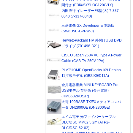
間付き (EBIX/SYSLOG120G/1Y)
内田洋行 イレーザーFB型(大) 7-337-
0040 (7-337-0040)
三菱電機 GX Developer 日本語版
(SW8D5C-GPPW-J)
Hewlett-Packard HP 外付けUSB DVD
ドライブ (701498-B21)
CISCO Japan 250V AC Type A Power
Cable (CAB-TA-250V-JP=)
PLAT'HOME OpenBlocks IX9 Debian
11搭載モデル (OBSIX9/D11A)
金井電器産業 MINI KEYBOARD Pro
USBモデル 英語版 (金井電器)
(HMB632KUS/R)
大電 100BASE-TX/FXメディアコンバ
ータ DN2800GE (DN2800GE)
エイム電子 光ファイバーケーブル
DLC/DSC MM62.5 2m (AFP2-
DLC/DSC-62-02)