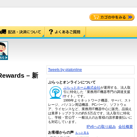
Tweets by platonline
 Rewards – 新
ぷらっとオンラインについて
ぷらっとホーム株式会社
が運用する、法人取
引に特化した「業務用IT機器専門の調達支援
サイト」です。
1999年よりネットワーク機器、サーバ、スト
レージ、パソコン周辺機器、PCパーツ、ソフトウェ
ア、ライセンスなど、業務用IT機器中心に販売。品揃え
は業界トップクラスの約5.5万点です。法人取引に特化
し、学校・官公庁・一般法人のお客様の請求書後払いに
も対応しています。
IPv6への取り組み
会社概要
お客様からの声
もっと見る