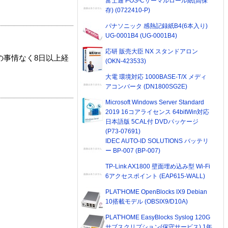
富士通 POS-Cサーマルロール紙(高保
存) (0722410-P)
パナソニック 感熱記録紙B4(6本入り)
UG-0001B4 (UG-0001B4)
応研 販売大臣 NX スタンドアロン
の事情なく8日以上経
(OKN-423533)
大電 環境対応 1000BASE-T/X メディ
アコンバータ (DN1800SG2E)
Microsoft Windows Server Standard
2019 16コアライセンス 64bitWin対応
日本語版 5CAL付 DVDパッケージ
(P73-07691)
IDEC AUTO-ID SOLUTIONS バッテリ
ー BP-007 (BP-007)
TP-Link AX1800 壁面埋め込み型 Wi-Fi
6アクセスポイント (EAP615-WALL)
PLAT'HOME OpenBlocks IX9 Debian
10搭載モデル (OBSIX9/D10A)
PLAT'HOME EasyBlocks Syslog 120G
サブスクリプション(保守サービス) 1年