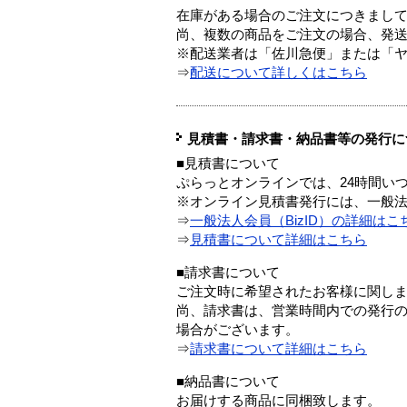
在庫がある場合のご注文につきまし
尚、複数の商品をご注文の場合、発
※配送業者は「佐川急便」または「
⇒
配送について詳しくはこちら
見積書・請求書・納品書等の発行に
■見積書について
ぷらっとオンラインでは、24時間い
※オンライン見積書発行には、一般法人
⇒
一般法人会員（BizID）の詳細はこ
⇒
見積書について詳細はこちら
■請求書について
ご注文時に希望されたお客様に関し
尚、請求書は、営業時間内での発行
場合がございます。
⇒
請求書について詳細はこちら
■納品書について
お届けする商品に同梱致します。