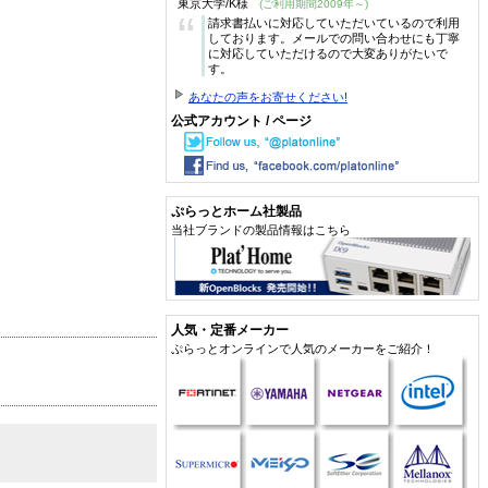
東京大学/K様
(ご利用期間2009年～)
“
請求書払いに対応していただいているので利用
しております。メールでの問い合わせにも丁寧
に対応していただけるので大変ありがたいで
す。
あなたの声をお寄せください!
公式アカウント / ページ
ぷらっとホーム社製品
当社ブランドの製品情報はこちら
人気・定番メーカー
ぷらっとオンラインで人気のメーカーをご紹介！