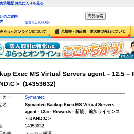
表示履歴
お気に入りを見る
払いのご案内
内
型番まとめ検索»
p Exec MS Virtual Servers agent – 12.5 –
C＞ (14353632)
ーカー
Symantec
品名
Symantec Backup Exec MS Virtual Servers
agent - 12.5 - Rewards - 新規、追加ライセンス
＜BAND:C＞
番
14353632
証条件
メーカー保証