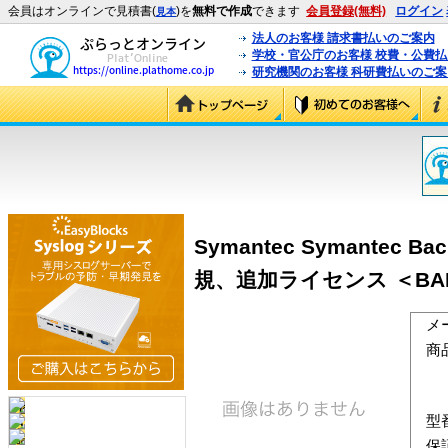
会員はオンラインで見積書(
)を
無料で作成
できます
会員登録(無料)
ログイン
見本
法人のお客様 請求書払いのご案内
学校・官公庁のお客様 校費・公費
研究機関のお客様 科研費払いのご案
Symantec Symantec Backu
規、追加ライセンス ＜BAND:
メ
商
型
保