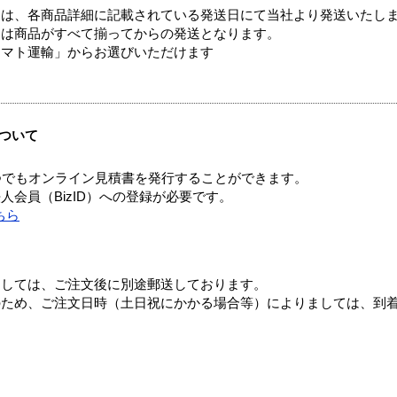
ては、各商品詳細に記載されている発送日にて当社より発送いたし
送は商品がすべて揃ってからの発送となります。
ヤマト運輸」からお選びいただけます
ついて
つでもオンライン見積書を発行することができます。
会員（BizID）への登録が必要です。
ちら
ましては、ご注文後に別途郵送しております。
のため、ご注文日時（土日祝にかかる場合等）によりましては、到