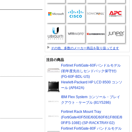
その他、多数のメーカー商品を取り扱ってます
注目の商品
Fortinet FortiGate-60Fバンドルモデル
(初年度先出しセンドバック保守付)
(FG-60F-BDL-US)
Hewlett-Packard HP LCD 8500 コンソ
ール (AF642A)
IBM Flex System コンソール・ブレイ
クアウト・ケーブル (81Y5286)
Fortinet Rack Mount Tray
(FortiGate40F/50E/60E/60F/61F/80E/8
0F/FS-108E) (SP-RACKTRAY-02)
Fortinet FortiGate-80F バンドルモデル