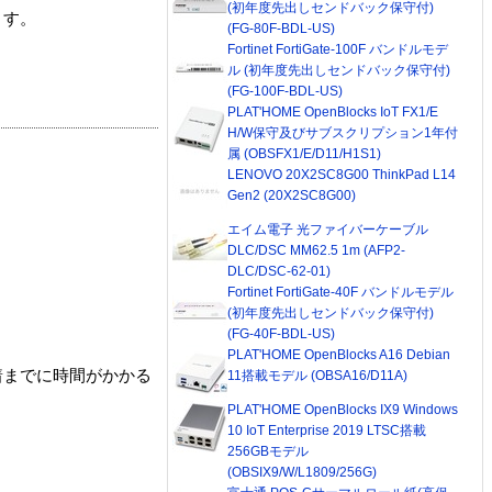
(初年度先出しセンドバック保守付)
ます。
(FG-80F-BDL-US)
Fortinet FortiGate-100F バンドルモデ
ル (初年度先出しセンドバック保守付)
(FG-100F-BDL-US)
PLAT'HOME OpenBlocks IoT FX1/E
H/W保守及びサブスクリプション1年付
属 (OBSFX1/E/D11/H1S1)
LENOVO 20X2SC8G00 ThinkPad L14
Gen2 (20X2SC8G00)
エイム電子 光ファイバーケーブル
DLC/DSC MM62.5 1m (AFP2-
DLC/DSC-62-01)
Fortinet FortiGate-40F バンドルモデル
(初年度先出しセンドバック保守付)
(FG-40F-BDL-US)
PLAT'HOME OpenBlocks A16 Debian
着までに時間がかかる
11搭載モデル (OBSA16/D11A)
PLAT'HOME OpenBlocks IX9 Windows
10 IoT Enterprise 2019 LTSC搭載
256GBモデル
(OBSIX9/W/L1809/256G)