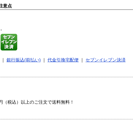
注意点
す。
｜
銀行振込(前払い)
｜
代金引換宅配便
｜
セブンイレブン決済
00円（税込）以上のご注文で送料無料！