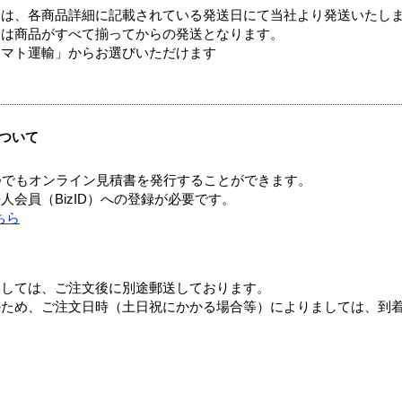
ては、各商品詳細に記載されている発送日にて当社より発送いたし
送は商品がすべて揃ってからの発送となります。
ヤマト運輸」からお選びいただけます
ついて
つでもオンライン見積書を発行することができます。
会員（BizID）への登録が必要です。
ちら
ましては、ご注文後に別途郵送しております。
のため、ご注文日時（土日祝にかかる場合等）によりましては、到