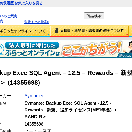
表示履歴
お気に入りを見る
払いのご案内
内
型番まとめ検索»
ckup Exec SQL Agent – 12.5 – Rewards
 (14355698)
ーカー
Symantec
品名
Symantec Backup Exec SQL Agent - 12.5 -
Rewards - 新規、追加ライセンス(ME1年含) ＜
BAND:B＞
番
14355698
証条件
メーカー保証