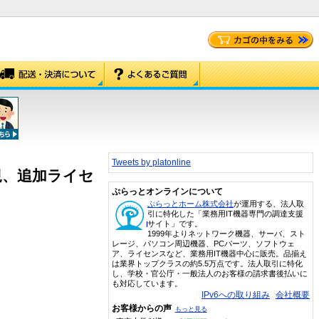
Tweets by platonline
 – 新規、追加ライセ
ぷらっとオンラインについて
ぷらっとホーム株式会社
が運用する、法人取
引に特化した「業務用IT機器専門の調達支援
サイト」です。
1999年よりネットワーク機器、サーバ、スト
レージ、パソコン周辺機器、PCパーツ、ソフトウェ
ア、ライセンスなど、業務用IT機器中心に販売。品揃え
は業界トップクラスの約5.5万点です。法人取引に特化
し、学校・官公庁・一般法人のお客様の請求書後払いに
も対応しています。
IPv6への取り組み
会社概要
お客様からの声
もっと見る