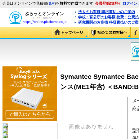
会員はオンラインで見積書(
)を
無料で作成
できます
会員登録(無料)
ログイン
見本
法人のお客様 請求書払いのご案内
学校・官公庁のお客様 校費・公費
研究機関のお客様 科研費払いのご案
Symantec Symantec Ba
ンス(ME1年含) ＜BAND:B＞
メ
商
型
保