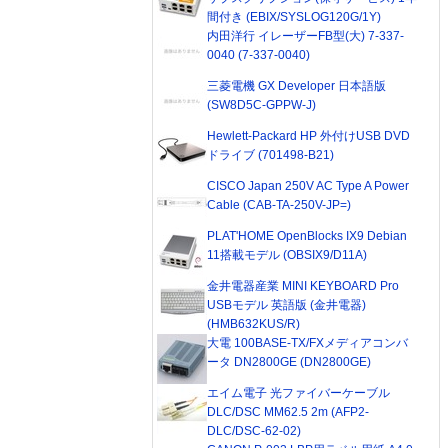
間付き (EBIX/SYSLOG120G/1Y)
内田洋行 イレーザーFB型(大) 7-337-
0040 (7-337-0040)
三菱電機 GX Developer 日本語版
(SW8D5C-GPPW-J)
Hewlett-Packard HP 外付けUSB DVD
ドライブ (701498-B21)
CISCO Japan 250V AC Type A Power
Cable (CAB-TA-250V-JP=)
PLAT'HOME OpenBlocks IX9 Debian
11搭載モデル (OBSIX9/D11A)
金井電器産業 MINI KEYBOARD Pro
USBモデル 英語版 (金井電器)
(HMB632KUS/R)
大電 100BASE-TX/FXメディアコンバ
ータ DN2800GE (DN2800GE)
エイム電子 光ファイバーケーブル
DLC/DSC MM62.5 2m (AFP2-
DLC/DSC-62-02)