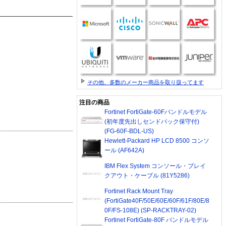
その他、多数のメーカー商品を取り扱ってます
注目の商品
Fortinet FortiGate-60Fバンドルモデル
(初年度先出しセンドバック保守付)
(FG-60F-BDL-US)
Hewlett-Packard HP LCD 8500 コンソ
ール (AF642A)
IBM Flex System コンソール・ブレイ
クアウト・ケーブル (81Y5286)
Fortinet Rack Mount Tray
(FortiGate40F/50E/60E/60F/61F/80E/8
0F/FS-108E) (SP-RACKTRAY-02)
Fortinet FortiGate-80F バンドルモデル