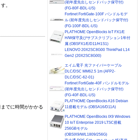
(初年度先出しセンドバック保守付)
ます。
(FG-80F-BDL-US)
Fortinet FortiGate-100F バンドルモデ
ル (初年度先出しセンドバック保守付)
(FG-100F-BDL-US)
PLAT'HOME OpenBlocks IoT FX1/E
H/W保守及びサブスクリプション1年付
属 (OBSFX1/E/D11/H1S1)
LENOVO 20X2SC8G00 ThinkPad L14
Gen2 (20X2SC8G00)
エイム電子 光ファイバーケーブル
DLC/DSC MM62.5 1m (AFP2-
DLC/DSC-62-01)
Fortinet FortiGate-40F バンドルモデル
(初年度先出しセンドバック保守付)
(FG-40F-BDL-US)
PLAT'HOME OpenBlocks A16 Debian
着までに時間がかかる
11搭載モデル (OBSA16/D11A)
PLAT'HOME OpenBlocks IX9 Windows
10 IoT Enterprise 2019 LTSC搭載
256GBモデル
(OBSIX9/W/L1809/256G)