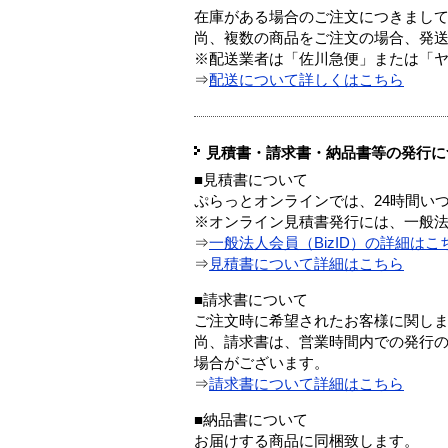
在庫がある場合のご注文につきまし
尚、複数の商品をご注文の場合、発
※配送業者は「佐川急便」または「
⇒
配送について詳しくはこちら
見積書・請求書・納品書等の発行に
■見積書について
ぷらっとオンラインでは、24時間い
※オンライン見積書発行には、一般法人
⇒
一般法人会員（BizID）の詳細はこ
⇒
見積書について詳細はこちら
■請求書について
ご注文時に希望されたお客様に関し
尚、請求書は、営業時間内での発行
場合がございます。
⇒
請求書について詳細はこちら
■納品書について
お届けする商品に同梱致します。