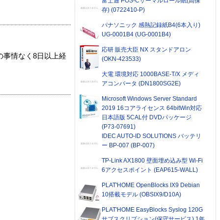
富士通 POS-Cサーマルロール紙(高保
存) (0722410-P)
パナソニック 感熱記録紙B4(6本入り)
UG-0001B4 (UG-0001B4)
応研 販売大臣 NX スタンドアロン
の事情なく8日以上経
(OKN-423533)
大電 環境対応 1000BASE-T/X メディ
アコンバータ (DN1800SG2E)
Microsoft Windows Server Standard
2019 16コアライセンス 64bitWin対応
日本語版 5CAL付 DVDパッケージ
(P73-07691)
IDEC AUTO-ID SOLUTIONS バッテリ
ー BP-007 (BP-007)
TP-Link AX1800 壁面埋め込み型 Wi-Fi
6アクセスポイント (EAP615-WALL)
PLAT'HOME OpenBlocks IX9 Debian
10搭載モデル (OBSIX9/D10A)
PLAT'HOME EasyBlocks Syslog 120G
サブスクリプション(保守サービス) 1年