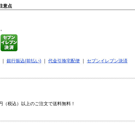
注意点
す。
｜
銀行振込(前払い)
｜
代金引換宅配便
｜
セブンイレブン決済
00円（税込）以上のご注文で送料無料！