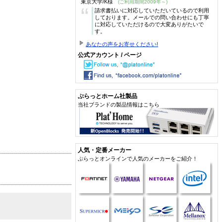
東京大学/K様
(ご利用期間2009年～)
“
請求書払いに対応していただいているので利用
しております。メールでの問い合わせにも丁寧
に対応していただけるので大変ありがたいで
す。
あなたの声をお寄せください!
公式アカウント / ページ
ぷらっとホーム社製品
当社ブランドの製品情報はこちら
人気・定番メーカー
ぷらっとオンラインで人気のメーカーをご紹介！