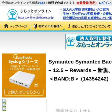
会員はオンラインで見積書(
)を
無料で作成
できます
会員登録(無料)
ログイン
見本
法人のお客様 請求書払いのご案内
学校・官公庁のお客様 校費・公費
研究機関のお客様 科研費払いのご案
Symantec Symantec Bac
– 12.5 – Rewards 
＜BAND:B＞ (14354242)