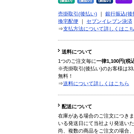
売掛取引(後払い)
｜
銀行振込(後
換宅配便
｜
セブンイレブン決済
⇒
支払方法について詳しくはこ
送料について
1つのご注文毎に
一律1,100円(税
※売掛取引(後払い)のお客様は33
無料！
⇒
送料について詳しくはこちら
配送について
在庫がある場合のご注文につき
いる発送日にて当社より発送い
尚、複数の商品をご注文の場合