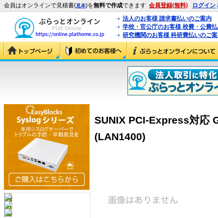
会員はオンラインで見積書(
)を
無料で作成
できます
会員登録(無料)
ログイン
見本
法人のお客様 請求書払いのご案内
学校・官公庁のお客様 校費・公費
研究機関のお客様 科研費払いのご案
SUNIX PCI-Express対
(LAN1400)