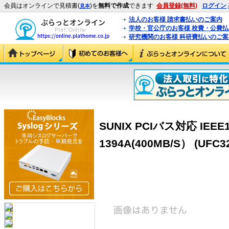
会員はオンラインで見積書(
)を
無料で作成
できます
会員登録(無料)
ログイン
見本
法人のお客様 請求書払いのご案内
学校・官公庁のお客様 校費・公費
研究機関のお客様 科研費払いのご案
SUNIX PCIバス対応 IEE
1394A(400MB/S） (UFC3