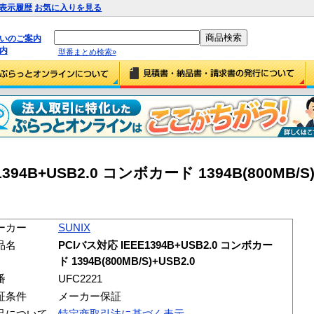
表示履歴
お気に入りを見る
払いのご案内
内
型番まとめ検索»
1394B+USB2.0 コンボカード 1394B(800MB/S)
ーカー
SUNIX
品名
PCIバス対応 IEEE1394B+USB2.0 コンボカー
ド 1394B(800MB/S)+USB2.0
番
UFC2221
証条件
メーカー保証
品について
特定商取引法に基づく表示