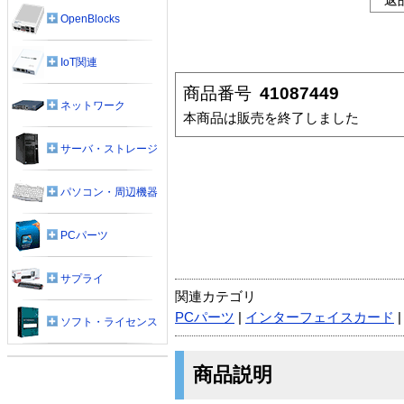
OpenBlocks
IoT関連
商品番号
41087449
ネットワーク
本商品は販売を終了しました
サーバ・ストレージ
パソコン・周辺機器
PCパーツ
サプライ
関連カテゴリ
PCパーツ
|
インターフェイスカード
ソフト・ライセンス
商品説明