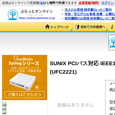
会員はオンラインで見積書(
)を
無料で作成
できます
会員登録(無料)
ログイン
見本
法人のお客様 請求書払いのご案内
学校・官公庁のお客様 校費・公費
研究機関のお客様 科研費払いのご案
SUNIX PCIバス対応 IEEE
(UFC2221)
メ
商
型
保
返