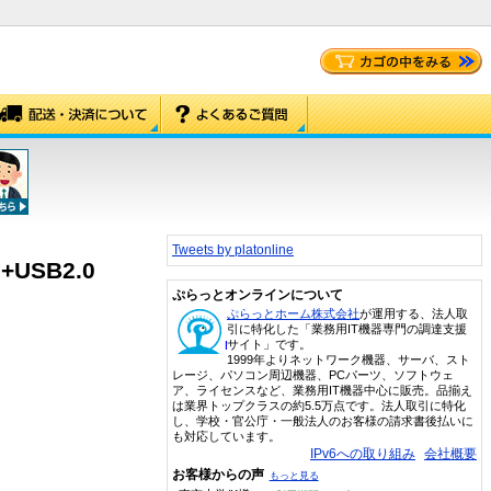
Tweets by platonline
+USB2.0
ぷらっとオンラインについて
ぷらっとホーム株式会社
が運用する、法人取
引に特化した「業務用IT機器専門の調達支援
サイト」です。
1999年よりネットワーク機器、サーバ、スト
レージ、パソコン周辺機器、PCパーツ、ソフトウェ
ア、ライセンスなど、業務用IT機器中心に販売。品揃え
は業界トップクラスの約5.5万点です。法人取引に特化
し、学校・官公庁・一般法人のお客様の請求書後払いに
も対応しています。
IPv6への取り組み
会社概要
お客様からの声
もっと見る