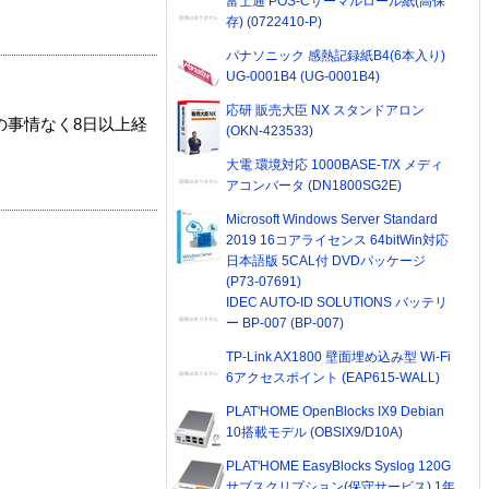
富士通 POS-Cサーマルロール紙(高保
存) (0722410-P)
パナソニック 感熱記録紙B4(6本入り)
UG-0001B4 (UG-0001B4)
応研 販売大臣 NX スタンドアロン
の事情なく8日以上経
(OKN-423533)
大電 環境対応 1000BASE-T/X メディ
アコンバータ (DN1800SG2E)
Microsoft Windows Server Standard
2019 16コアライセンス 64bitWin対応
日本語版 5CAL付 DVDパッケージ
(P73-07691)
IDEC AUTO-ID SOLUTIONS バッテリ
ー BP-007 (BP-007)
TP-Link AX1800 壁面埋め込み型 Wi-Fi
6アクセスポイント (EAP615-WALL)
PLAT'HOME OpenBlocks IX9 Debian
10搭載モデル (OBSIX9/D10A)
PLAT'HOME EasyBlocks Syslog 120G
サブスクリプション(保守サービス) 1年