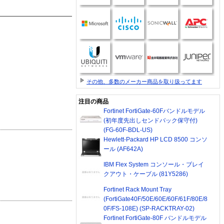
その他、多数のメーカー商品を取り扱ってます
注目の商品
Fortinet FortiGate-60Fバンドルモデル
(初年度先出しセンドバック保守付)
(FG-60F-BDL-US)
Hewlett-Packard HP LCD 8500 コンソ
ール (AF642A)
IBM Flex System コンソール・ブレイ
クアウト・ケーブル (81Y5286)
Fortinet Rack Mount Tray
(FortiGate40F/50E/60E/60F/61F/80E/8
0F/FS-108E) (SP-RACKTRAY-02)
Fortinet FortiGate-80F バンドルモデル