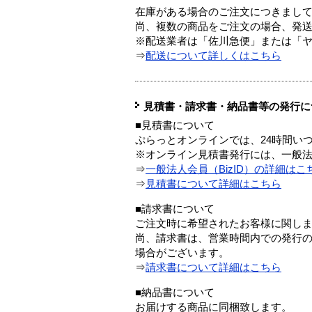
在庫がある場合のご注文につきまし
尚、複数の商品をご注文の場合、発
※配送業者は「佐川急便」または「
⇒
配送について詳しくはこちら
見積書・請求書・納品書等の発行に
■見積書について
ぷらっとオンラインでは、24時間い
※オンライン見積書発行には、一般法人
⇒
一般法人会員（BizID）の詳細はこ
⇒
見積書について詳細はこちら
■請求書について
ご注文時に希望されたお客様に関し
尚、請求書は、営業時間内での発行
場合がございます。
⇒
請求書について詳細はこちら
■納品書について
お届けする商品に同梱致します。