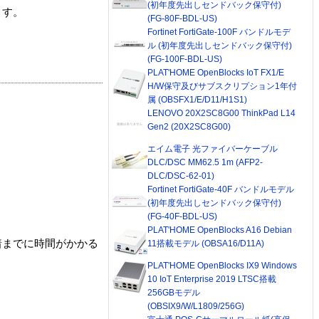
(初年度先出しセンドバック保守付)
ます。
(FG-80F-BDL-US)
Fortinet FortiGate-100F バンドルモデ
ル (初年度先出しセンドバック保守付)
(FG-100F-BDL-US)
PLAT'HOME OpenBlocks IoT FX1/E
H/W保守及びサブスクリプション1年付
属 (OBSFX1/E/D11/H1S1)
LENOVO 20X2SC8G00 ThinkPad L14
Gen2 (20X2SC8G00)
エイム電子 光ファイバーケーブル
DLC/DSC MM62.5 1m (AFP2-
DLC/DSC-62-01)
Fortinet FortiGate-40F バンドルモデル
(初年度先出しセンドバック保守付)
(FG-40F-BDL-US)
PLAT'HOME OpenBlocks A16 Debian
着までに時間がかかる
11搭載モデル (OBSA16/D11A)
PLAT'HOME OpenBlocks IX9 Windows
10 IoT Enterprise 2019 LTSC搭載
256GBモデル
(OBSIX9/W/L1809/256G)