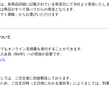
ては、各商品詳細に記載されている発送日にて当社より発送いたし
送は商品がすべて揃ってからの発送となります。
ヤマト運輸」からお選びいただけます
ついて
つでもオンライン見積書を発行することができます。
会員（BizID）への登録が必要です。
ちら
ましては、ご注文後に別途郵送しております。
のため、ご注文日時（土日祝にかかる場合等）によりましては、到