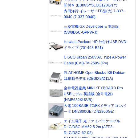
間付き (EBIX/SYSLOG120G/1Y)
内田洋行 イレーザーFB型(大) 7-337-
0040 (7-337-0040)
三菱電機 GX Developer 日本語版
(SW8D5C-GPPW-J)
Hewlett-Packard HP 外付けUSB DVD
ドライブ (701498-B21)
CISCO Japan 250V AC Type A Power
Cable (CAB-TA-250V-JP=)
PLAT'HOME OpenBlocks IX9 Debian
11搭載モデル (OBSIX9/D11A)
金井電器産業 MINI KEYBOARD Pro
USBモデル 英語版 (金井電器)
(HMB632KUS/R)
大電 100BASE-TX/FXメディアコンバ
ータ DN2800GE (DN2800GE)
エイム電子 光ファイバーケーブル
DLC/DSC MM62.5 2m (AFP2-
DLC/DSC-62-02)