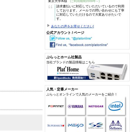
東京大学/K様
(ご利用期間2009年～)
“
請求書払いに対応していただいているので利用
しております。メールでの問い合わせにも丁寧
に対応していただけるので大変ありがたいで
す。
あなたの声をお寄せください!
公式アカウント / ページ
ぷらっとホーム社製品
当社ブランドの製品情報はこちら
人気・定番メーカー
ぷらっとオンラインで人気のメーカーをご紹介！