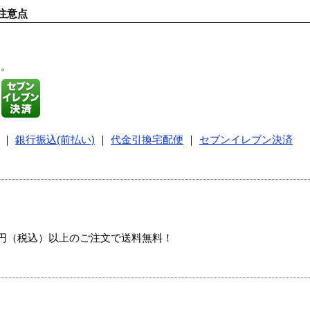
注意点
す。
｜
銀行振込(前払い)
｜
代金引換宅配便
｜
セブンイレブン決済
00円（税込）以上のご注文で送料無料！