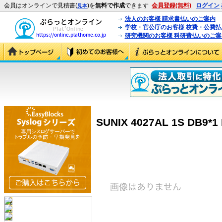
会員はオンラインで見積書(
)を
無料で作成
できます
会員登録(無料)
ログイン
見本
法人のお客様 請求書払いのご案内
学校・官公庁のお客様 校費・公費
研究機関のお客様 科研費払いのご案
SUNIX 4027AL 1S DB9*1