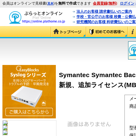
会員はオンラインで見積書(
)を
無料で作成
できます
会員登録(無料)
ログイン
見本
法人のお客様 請求書払いのご案内
学校・官公庁のお客様 校費・公費
研究機関のお客様 科研費払いのご案
Symantec Symantec Back
新規、追加ライセンス(MB1年含
メ
商
型
保