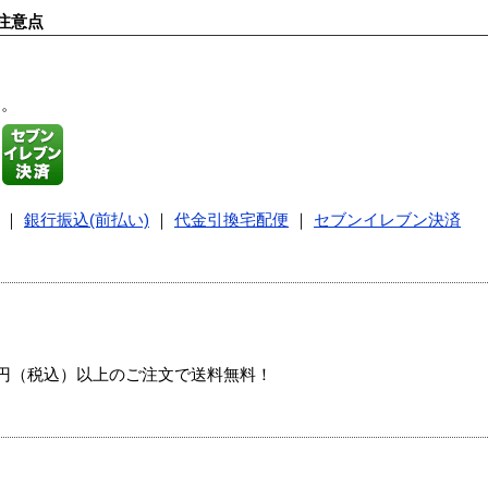
注意点
す。
｜
銀行振込(前払い)
｜
代金引換宅配便
｜
セブンイレブン決済
00円（税込）以上のご注文で送料無料！