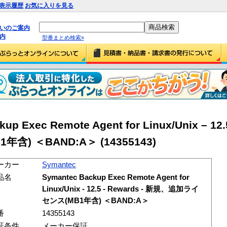
表示履歴
お気に入りを見る
払いのご案内
内
型番まとめ検索»
up Exec Remote Agent for Linux/Unix – 12.
) ＜BAND:A＞ (14355143)
ーカー
Symantec
品名
Symantec Backup Exec Remote Agent for
Linux/Unix - 12.5 - Rewards - 新規、追加ライ
センス(MB1年含) ＜BAND:A＞
番
14355143
証条件
メーカー保証