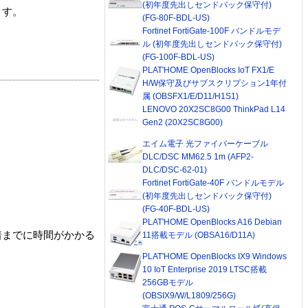
(初年度先出しセンドバック保守付)
ます。
(FG-80F-BDL-US)
Fortinet FortiGate-100F バンドルモデ
ル (初年度先出しセンドバック保守付)
(FG-100F-BDL-US)
PLAT'HOME OpenBlocks IoT FX1/E
H/W保守及びサブスクリプション1年付
属 (OBSFX1/E/D11/H1S1)
LENOVO 20X2SC8G00 ThinkPad L14
Gen2 (20X2SC8G00)
エイム電子 光ファイバーケーブル
DLC/DSC MM62.5 1m (AFP2-
DLC/DSC-62-01)
Fortinet FortiGate-40F バンドルモデル
(初年度先出しセンドバック保守付)
(FG-40F-BDL-US)
PLAT'HOME OpenBlocks A16 Debian
着までに時間がかかる
11搭載モデル (OBSA16/D11A)
PLAT'HOME OpenBlocks IX9 Windows
10 IoT Enterprise 2019 LTSC搭載
256GBモデル
(OBSIX9/W/L1809/256G)