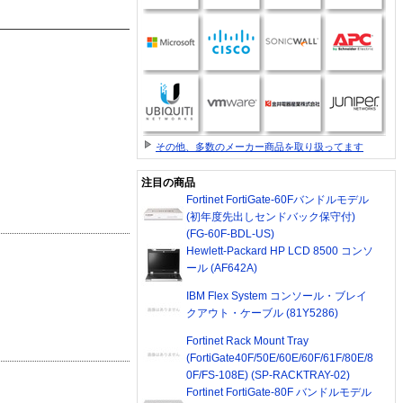
その他、多数のメーカー商品を取り扱ってます
注目の商品
Fortinet FortiGate-60Fバンドルモデル
(初年度先出しセンドバック保守付)
(FG-60F-BDL-US)
Hewlett-Packard HP LCD 8500 コンソ
ール (AF642A)
IBM Flex System コンソール・ブレイ
クアウト・ケーブル (81Y5286)
Fortinet Rack Mount Tray
(FortiGate40F/50E/60E/60F/61F/80E/8
0F/FS-108E) (SP-RACKTRAY-02)
Fortinet FortiGate-80F バンドルモデル