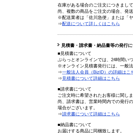
在庫がある場合のご注文につきまし
尚、複数の商品をご注文の場合、発
※配送業者は「佐川急便」または「
⇒
配送について詳しくはこちら
見積書・請求書・納品書等の発行に
■見積書について
ぷらっとオンラインでは、24時間い
※オンライン見積書発行には、一般法人
⇒
一般法人会員（BizID）の詳細はこ
⇒
見積書について詳細はこちら
■請求書について
ご注文時に希望されたお客様に関し
尚、請求書は、営業時間内での発行
場合がございます。
⇒
請求書について詳細はこちら
■納品書について
お届けする商品に同梱致します。