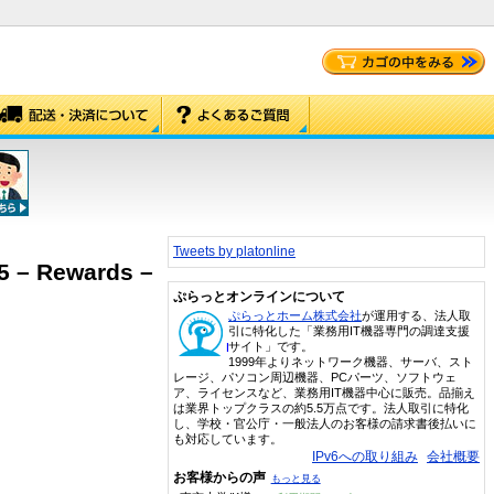
Tweets by platonline
5 – Rewards –
ぷらっとオンラインについて
ぷらっとホーム株式会社
が運用する、法人取
引に特化した「業務用IT機器専門の調達支援
サイト」です。
1999年よりネットワーク機器、サーバ、スト
レージ、パソコン周辺機器、PCパーツ、ソフトウェ
ア、ライセンスなど、業務用IT機器中心に販売。品揃え
は業界トップクラスの約5.5万点です。法人取引に特化
し、学校・官公庁・一般法人のお客様の請求書後払いに
も対応しています。
IPv6への取り組み
会社概要
お客様からの声
もっと見る