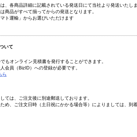
ては、各商品詳細に記載されている発送日にて当社より発送いたし
送は商品がすべて揃ってからの発送となります。
ヤマト運輸」からお選びいただけます
ついて
つでもオンライン見積書を発行することができます。
会員（BizID）への登録が必要です。
ちら
ましては、ご注文後に別途郵送しております。
のため、ご注文日時（土日祝にかかる場合等）によりましては、到