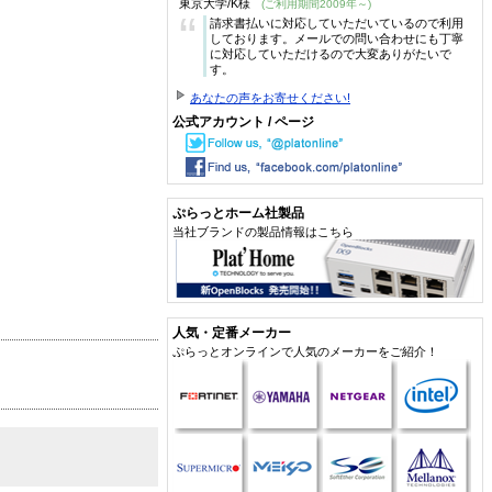
東京大学/K様
(ご利用期間2009年～)
“
請求書払いに対応していただいているので利用
しております。メールでの問い合わせにも丁寧
に対応していただけるので大変ありがたいで
す。
あなたの声をお寄せください!
公式アカウント / ページ
ぷらっとホーム社製品
当社ブランドの製品情報はこちら
人気・定番メーカー
ぷらっとオンラインで人気のメーカーをご紹介！