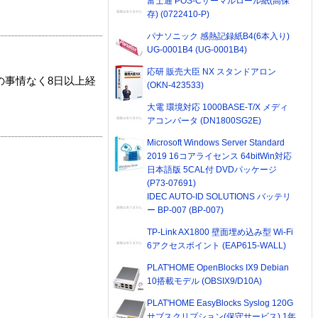
富士通 POS-Cサーマルロール紙(高保
存) (0722410-P)
パナソニック 感熱記録紙B4(6本入り)
UG-0001B4 (UG-0001B4)
応研 販売大臣 NX スタンドアロン
の事情なく8日以上経
(OKN-423533)
大電 環境対応 1000BASE-T/X メディ
アコンバータ (DN1800SG2E)
Microsoft Windows Server Standard
2019 16コアライセンス 64bitWin対応
日本語版 5CAL付 DVDパッケージ
(P73-07691)
IDEC AUTO-ID SOLUTIONS バッテリ
ー BP-007 (BP-007)
TP-Link AX1800 壁面埋め込み型 Wi-Fi
6アクセスポイント (EAP615-WALL)
PLAT'HOME OpenBlocks IX9 Debian
10搭載モデル (OBSIX9/D10A)
PLAT'HOME EasyBlocks Syslog 120G
サブスクリプション(保守サービス) 1年