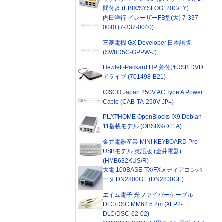
間付き (EBIX/SYSLOG120G/1Y)
内田洋行 イレーザーFB型(大) 7-337-
0040 (7-337-0040)
三菱電機 GX Developer 日本語版
(SW8D5C-GPPW-J)
Hewlett-Packard HP 外付けUSB DVD
ドライブ (701498-B21)
CISCO Japan 250V AC Type A Power
Cable (CAB-TA-250V-JP=)
PLAT'HOME OpenBlocks IX9 Debian
11搭載モデル (OBSIX9/D11A)
金井電器産業 MINI KEYBOARD Pro
USBモデル 英語版 (金井電器)
(HMB632KUS/R)
大電 100BASE-TX/FXメディアコンバ
ータ DN2800GE (DN2800GE)
エイム電子 光ファイバーケーブル
DLC/DSC MM62.5 2m (AFP2-
DLC/DSC-62-02)