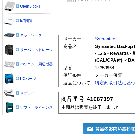
OpenBlocks
IoT関連
ネットワーク
メーカー
Symantec
商品名
Symantec Back
サーバ・ストレージ
- 12.5 - Rewa
(CAL/CPA付) ＜B
パソコン・周辺機器
型番
14353964
保証条件
メーカー保証
PCパーツ
返品について
特定商取引法に基
サプライ
商品番号
41087397
本商品は販売を終了しました
ソフト・ライセンス