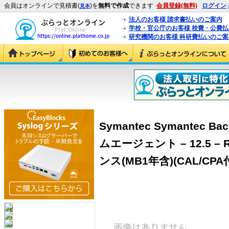
会員はオンラインで見積書(
)を
無料で作成
できます
会員登録(無料)
ログイン
見本
法人のお客様 請求書払いのご案内
学校・官公庁のお客様 校費・公費
研究機関のお客様 科研費払いのご案
Symantec Symantec B
ムエージェント – 12.5 –
ンス(MB1年含)(CAL/CPA付)