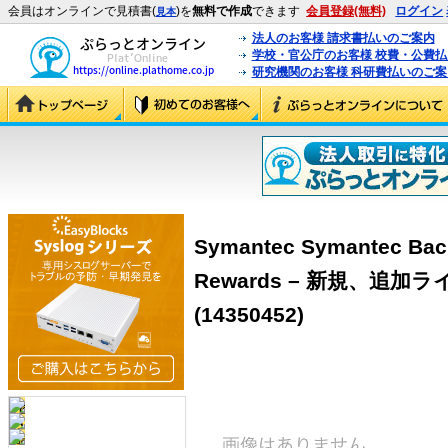
会員はオンラインで見積書(
)を
無料で作成
できます
会員登録(無料)
ログイン
見本
法人のお客様 請求書払いのご案内
学校・官公庁のお客様 校費・公費
研究機関のお客様 科研費払いのご案
Symantec Symantec Back
Rewards – 新規、追加ラ
(14350452)