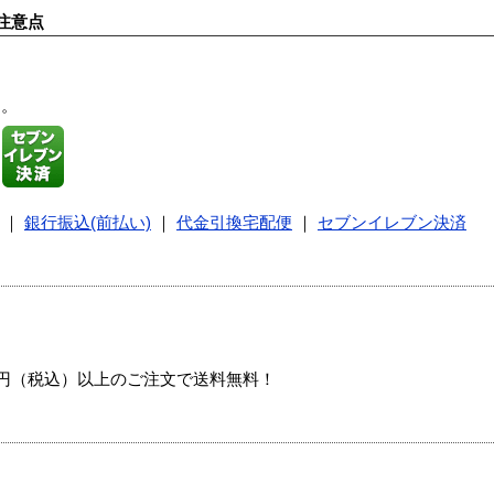
注意点
す。
｜
銀行振込(前払い)
｜
代金引換宅配便
｜
セブンイレブン決済
00円（税込）以上のご注文で送料無料！