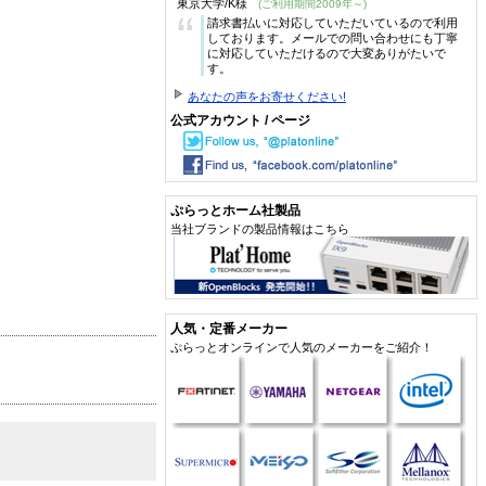
東京大学/K様
(ご利用期間2009年～)
“
請求書払いに対応していただいているので利用
しております。メールでの問い合わせにも丁寧
に対応していただけるので大変ありがたいで
す。
あなたの声をお寄せください!
公式アカウント / ページ
ぷらっとホーム社製品
当社ブランドの製品情報はこちら
人気・定番メーカー
ぷらっとオンラインで人気のメーカーをご紹介！