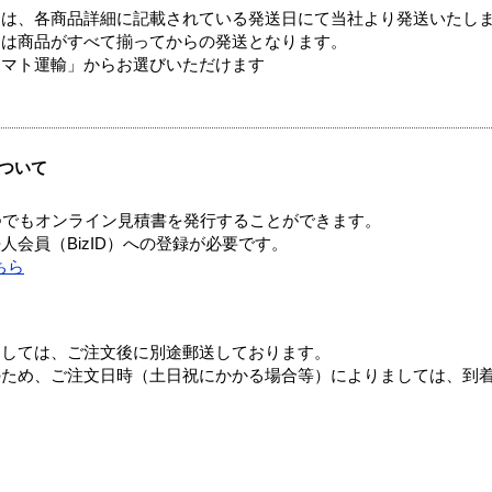
ては、各商品詳細に記載されている発送日にて当社より発送いたし
送は商品がすべて揃ってからの発送となります。
ヤマト運輸」からお選びいただけます
ついて
つでもオンライン見積書を発行することができます。
会員（BizID）への登録が必要です。
ちら
ましては、ご注文後に別途郵送しております。
のため、ご注文日時（土日祝にかかる場合等）によりましては、到