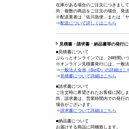
在庫がある場合のご注文につきまし
尚、複数の商品をご注文の場合、発
※配送業者は「佐川急便」または「
⇒
配送について詳しくはこちら
見積書・請求書・納品書等の発行に
■見積書について
ぷらっとオンラインでは、24時間い
※オンライン見積書発行には、一般法人
⇒
一般法人会員（BizID）の詳細はこ
⇒
見積書について詳細はこちら
■請求書について
ご注文時に希望されたお客様に関し
尚、請求書は、営業時間内での発行
場合がございます。
⇒
請求書について詳細はこちら
■納品書について
お届けする商品に同梱致します。