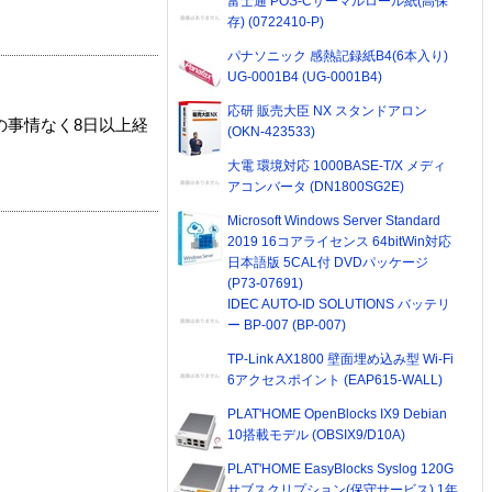
富士通 POS-Cサーマルロール紙(高保
存) (0722410-P)
パナソニック 感熱記録紙B4(6本入り)
UG-0001B4 (UG-0001B4)
応研 販売大臣 NX スタンドアロン
の事情なく8日以上経
(OKN-423533)
大電 環境対応 1000BASE-T/X メディ
アコンバータ (DN1800SG2E)
Microsoft Windows Server Standard
2019 16コアライセンス 64bitWin対応
日本語版 5CAL付 DVDパッケージ
(P73-07691)
IDEC AUTO-ID SOLUTIONS バッテリ
ー BP-007 (BP-007)
TP-Link AX1800 壁面埋め込み型 Wi-Fi
6アクセスポイント (EAP615-WALL)
PLAT'HOME OpenBlocks IX9 Debian
10搭載モデル (OBSIX9/D10A)
PLAT'HOME EasyBlocks Syslog 120G
サブスクリプション(保守サービス) 1年