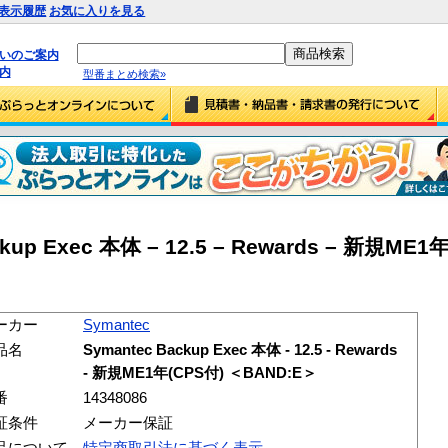
表示履歴
お気に入りを見る
払いのご案内
内
型番まとめ検索»
ckup Exec 本体 – 12.5 – Rewards – 新規ME1
ーカー
Symantec
品名
Symantec Backup Exec 本体 - 12.5 - Rewards
- 新規ME1年(CPS付) ＜BAND:E＞
番
14348086
証条件
メーカー保証
品について
特定商取引法に基づく表示