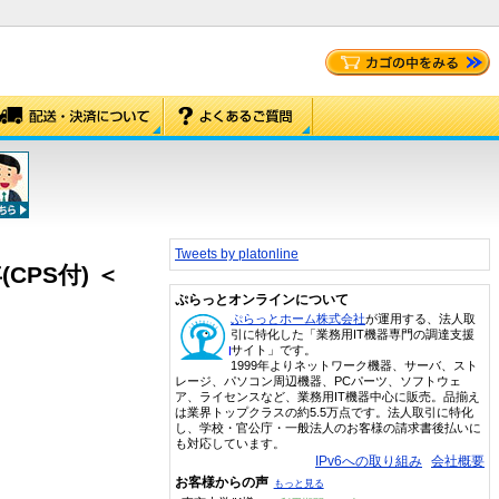
Tweets by platonline
年(CPS付) ＜
ぷらっとオンラインについて
ぷらっとホーム株式会社
が運用する、法人取
引に特化した「業務用IT機器専門の調達支援
サイト」です。
1999年よりネットワーク機器、サーバ、スト
レージ、パソコン周辺機器、PCパーツ、ソフトウェ
ア、ライセンスなど、業務用IT機器中心に販売。品揃え
は業界トップクラスの約5.5万点です。法人取引に特化
し、学校・官公庁・一般法人のお客様の請求書後払いに
も対応しています。
IPv6への取り組み
会社概要
お客様からの声
もっと見る