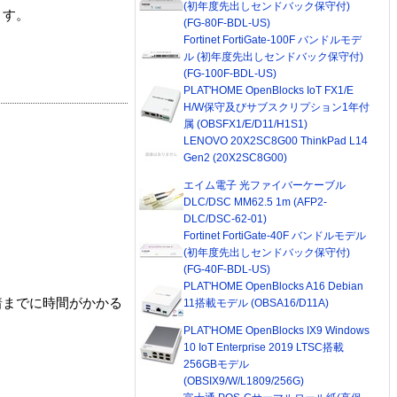
(初年度先出しセンドバック保守付)
ます。
(FG-80F-BDL-US)
Fortinet FortiGate-100F バンドルモデ
ル (初年度先出しセンドバック保守付)
(FG-100F-BDL-US)
PLAT'HOME OpenBlocks IoT FX1/E
H/W保守及びサブスクリプション1年付
属 (OBSFX1/E/D11/H1S1)
LENOVO 20X2SC8G00 ThinkPad L14
Gen2 (20X2SC8G00)
エイム電子 光ファイバーケーブル
DLC/DSC MM62.5 1m (AFP2-
DLC/DSC-62-01)
Fortinet FortiGate-40F バンドルモデル
(初年度先出しセンドバック保守付)
(FG-40F-BDL-US)
PLAT'HOME OpenBlocks A16 Debian
着までに時間がかかる
11搭載モデル (OBSA16/D11A)
PLAT'HOME OpenBlocks IX9 Windows
10 IoT Enterprise 2019 LTSC搭載
256GBモデル
(OBSIX9/W/L1809/256G)