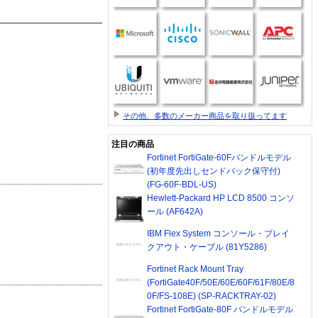
その他、多数のメーカー商品を取り扱ってます
注目の商品
Fortinet FortiGate-60Fバンドルモデル
(初年度先出しセンドバック保守付)
(FG-60F-BDL-US)
Hewlett-Packard HP LCD 8500 コンソ
ール (AF642A)
IBM Flex System コンソール・ブレイ
クアウト・ケーブル (81Y5286)
Fortinet Rack Mount Tray
(FortiGate40F/50E/60E/60F/61F/80E/8
0F/FS-108E) (SP-RACKTRAY-02)
Fortinet FortiGate-80F バンドルモデル