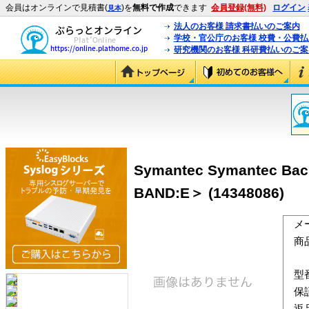
会員はオンラインで見積書(
)を
無料で作成
できます
会員登録(無料)
ログイン
見本
法人のお客様 請求書払いのご案内
学校・官公庁のお客様 校費・公費
研究機関のお客様 科研費払いのご案
Symantec Symantec Ba
BAND:E＞ (14348086)
メ
商
型
保
返