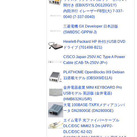
間付き (EBIX/SYSLOG120G/1Y)
内田洋行 イレーザーFB型(大) 7-337-
0040 (7-337-0040)
三菱電機 GX Developer 日本語版
(SW8D5C-GPPW-J)
Hewlett-Packard HP 外付けUSB DVD
ドライブ (701498-B21)
CISCO Japan 250V AC Type A Power
Cable (CAB-TA-250V-JP=)
PLAT'HOME OpenBlocks IX9 Debian
11搭載モデル (OBSIX9/D11A)
金井電器産業 MINI KEYBOARD Pro
USBモデル 英語版 (金井電器)
(HMB632KUS/R)
大電 100BASE-TX/FXメディアコンバ
ータ DN2800GE (DN2800GE)
エイム電子 光ファイバーケーブル
DLC/DSC MM62.5 2m (AFP2-
DLC/DSC-62-02)