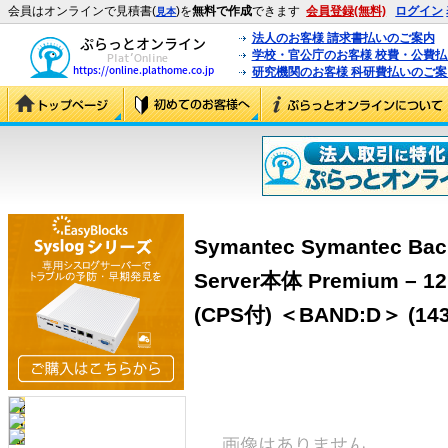
会員はオンラインで見積書(
)を
無料で作成
できます
会員登録(無料)
ログイン
見本
法人のお客様 請求書払いのご案内
学校・官公庁のお客様 校費・公費
研究機関のお客様 科研費払いのご案
Symantec Symantec Bac
Server本体 Premium – 1
(CPS付) ＜BAND:D＞ (143