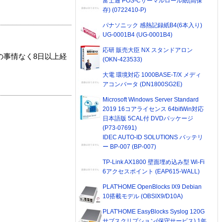
富士通 POS-Cサーマルロール紙(高保
存) (0722410-P)
パナソニック 感熱記録紙B4(6本入り)
UG-0001B4 (UG-0001B4)
応研 販売大臣 NX スタンドアロン
の事情なく8日以上経
(OKN-423533)
大電 環境対応 1000BASE-T/X メディ
アコンバータ (DN1800SG2E)
Microsoft Windows Server Standard
2019 16コアライセンス 64bitWin対応
日本語版 5CAL付 DVDパッケージ
(P73-07691)
IDEC AUTO-ID SOLUTIONS バッテリ
ー BP-007 (BP-007)
TP-Link AX1800 壁面埋め込み型 Wi-Fi
6アクセスポイント (EAP615-WALL)
PLAT'HOME OpenBlocks IX9 Debian
10搭載モデル (OBSIX9/D10A)
PLAT'HOME EasyBlocks Syslog 120G
サブスクリプション(保守サービス) 1年