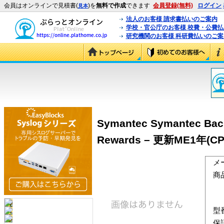
会員はオンラインで見積書(
)を
無料で作成
できます
会員登録(無料)
ログイン
見本
法人のお客様 請求書払いのご案内
学校・官公庁のお客様 校費・公費
研究機関のお客様 科研費払いのご案
Symantec Symantec Back
Rewards – 更新ME1年(CP
メ
商
型
保