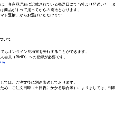
ては、各商品詳細に記載されている発送日にて当社より発送いたし
送は商品がすべて揃ってからの発送となります。
ヤマト運輸」からお選びいただけます
ついて
つでもオンライン見積書を発行することができます。
会員（BizID）への登録が必要です。
ちら
ましては、ご注文後に別途郵送しております。
のため、ご注文日時（土日祝にかかる場合等）によりましては、到