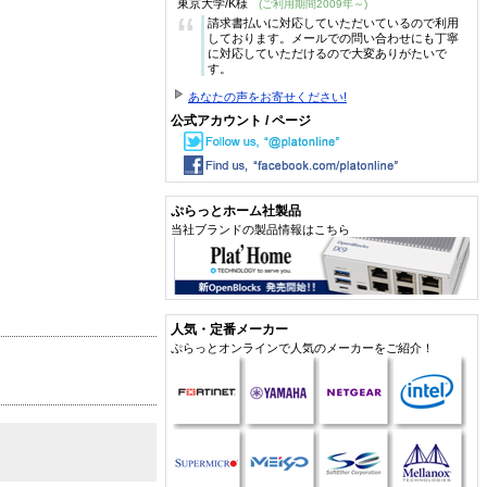
東京大学/K様
(ご利用期間2009年～)
“
請求書払いに対応していただいているので利用
しております。メールでの問い合わせにも丁寧
に対応していただけるので大変ありがたいで
す。
あなたの声をお寄せください!
公式アカウント / ページ
ぷらっとホーム社製品
当社ブランドの製品情報はこちら
人気・定番メーカー
ぷらっとオンラインで人気のメーカーをご紹介！