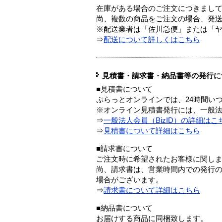
在庫がある場合のご注文につきまし
尚、複数の商品をご注文の場合、発
※配送業者は「佐川急便」または「
⇒
配送について詳しくはこちら
見積書・請求書・納品書等の発行に
■見積書について
ぷらっとオンラインでは、24時間い
※オンライン見積書発行には、一般法人
⇒
一般法人会員（BizID）の詳細はこ
⇒
見積書について詳細はこちら
■請求書について
ご注文時に希望されたお客様に関し
尚、請求書は、営業時間内での発行
場合がございます。
⇒
請求書について詳細はこちら
■納品書について
お届けする商品に同梱致します。