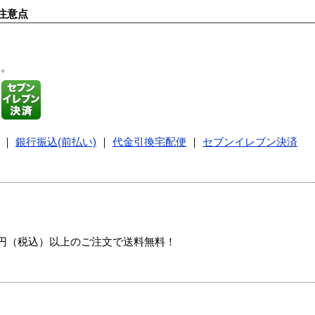
注意点
す。
｜
銀行振込(前払い)
｜
代金引換宅配便
｜
セブンイレブン決済
00円（税込）以上のご注文で送料無料！