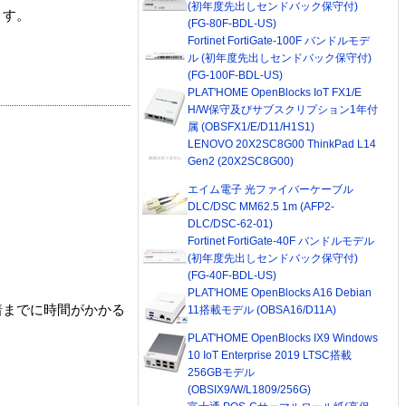
(初年度先出しセンドバック保守付)
ます。
(FG-80F-BDL-US)
Fortinet FortiGate-100F バンドルモデ
ル (初年度先出しセンドバック保守付)
(FG-100F-BDL-US)
PLAT'HOME OpenBlocks IoT FX1/E
H/W保守及びサブスクリプション1年付
属 (OBSFX1/E/D11/H1S1)
LENOVO 20X2SC8G00 ThinkPad L14
Gen2 (20X2SC8G00)
エイム電子 光ファイバーケーブル
DLC/DSC MM62.5 1m (AFP2-
DLC/DSC-62-01)
Fortinet FortiGate-40F バンドルモデル
(初年度先出しセンドバック保守付)
(FG-40F-BDL-US)
PLAT'HOME OpenBlocks A16 Debian
着までに時間がかかる
11搭載モデル (OBSA16/D11A)
PLAT'HOME OpenBlocks IX9 Windows
10 IoT Enterprise 2019 LTSC搭載
256GBモデル
(OBSIX9/W/L1809/256G)