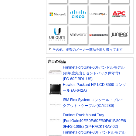
その他、多数のメーカー商品を取り扱ってます
注目の商品
Fortinet FortiGate-60Fバンドルモデル
(初年度先出しセンドバック保守付)
(FG-60F-BDL-US)
Hewlett-Packard HP LCD 8500 コンソ
ール (AF642A)
IBM Flex System コンソール・ブレイ
クアウト・ケーブル (81Y5286)
Fortinet Rack Mount Tray
(FortiGate40F/50E/60E/60F/61F/80E/8
0F/FS-108E) (SP-RACKTRAY-02)
Fortinet FortiGate-80F バンドルモデル