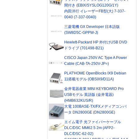
間付き (EBIX/SYSLOG120G/1Y)
内田洋行 イレーザーFB型(大) 7-337-
0040 (7-337-0040)
三菱電機 GX Developer 日本語版
(SW8D5C-GPPW-J)
Hewlett-Packard HP 外付けUSB DVD
ドライブ (701498-B21)
CISCO Japan 250V AC Type A Power
Cable (CAB-TA-250V-JP=)
PLAT'HOME OpenBlocks IX9 Debian
11搭載モデル (OBSIX9/D11A)
金井電器産業 MINI KEYBOARD Pro
USBモデル 英語版 (金井電器)
(HMB632KUS/R)
大電 100BASE-TX/FXメディアコンバ
ータ DN2800GE (DN2800GE)
エイム電子 光ファイバーケーブル
DLC/DSC MM62.5 2m (AFP2-
DLC/DSC-62-02)