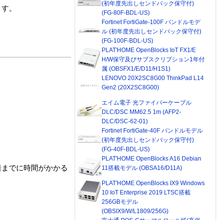
(初年度先出しセンドバック保守付)
ます。
(FG-80F-BDL-US)
Fortinet FortiGate-100F バンドルモデ
ル (初年度先出しセンドバック保守付)
(FG-100F-BDL-US)
PLAT'HOME OpenBlocks IoT FX1/E
H/W保守及びサブスクリプション1年付
属 (OBSFX1/E/D11/H1S1)
LENOVO 20X2SC8G00 ThinkPad L14
Gen2 (20X2SC8G00)
エイム電子 光ファイバーケーブル
DLC/DSC MM62.5 1m (AFP2-
DLC/DSC-62-01)
Fortinet FortiGate-40F バンドルモデル
(初年度先出しセンドバック保守付)
(FG-40F-BDL-US)
PLAT'HOME OpenBlocks A16 Debian
着までに時間がかかる
11搭載モデル (OBSA16/D11A)
PLAT'HOME OpenBlocks IX9 Windows
10 IoT Enterprise 2019 LTSC搭載
256GBモデル
(OBSIX9/W/L1809/256G)