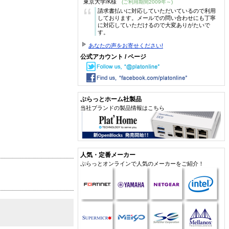
東京大学/K様
(ご利用期間2009年～)
“
請求書払いに対応していただいているので利用
しております。メールでの問い合わせにも丁寧
に対応していただけるので大変ありがたいで
す。
あなたの声をお寄せください!
公式アカウント / ページ
ぷらっとホーム社製品
当社ブランドの製品情報はこちら
人気・定番メーカー
ぷらっとオンラインで人気のメーカーをご紹介！