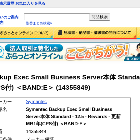
表示履歴
お気に入りを見る
払いのご案内
内
型番まとめ検索»
up Exec Small Business Server本体 Standar
S付) ＜BAND:E＞ (14355849)
ーカー
Symantec
品名
Symantec Backup Exec Small Business
Server本体 Standard - 12.5 - Rewards - 更新
MB1年(CPS付) ＜BAND:E＞
番
14355849
証条件
メーカー保証