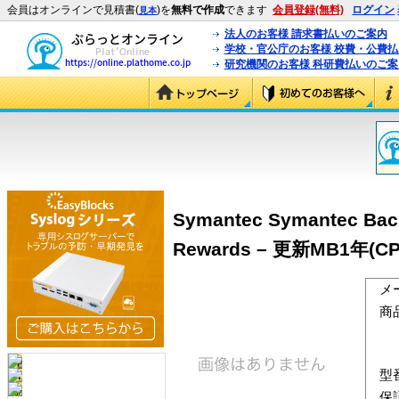
会員はオンラインで見積書(
)を
無料で作成
できます
会員登録(無料)
ログイン
見本
法人のお客様 請求書払いのご案内
学校・官公庁のお客様 校費・公費
研究機関のお客様 科研費払いのご案
Symantec Symantec Back
Rewards – 更新MB1年(CP
メ
商
型
保