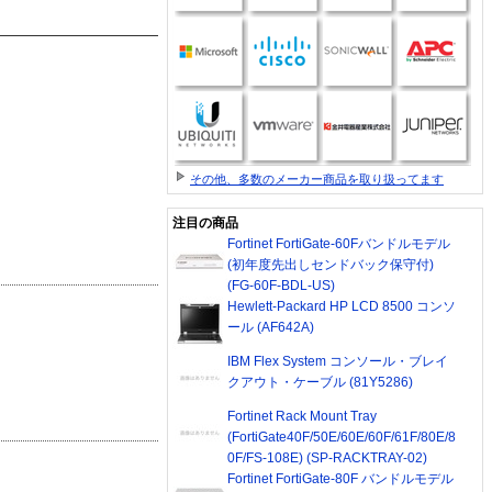
その他、多数のメーカー商品を取り扱ってます
注目の商品
Fortinet FortiGate-60Fバンドルモデル
(初年度先出しセンドバック保守付)
(FG-60F-BDL-US)
Hewlett-Packard HP LCD 8500 コンソ
ール (AF642A)
IBM Flex System コンソール・ブレイ
クアウト・ケーブル (81Y5286)
Fortinet Rack Mount Tray
(FortiGate40F/50E/60E/60F/61F/80E/8
0F/FS-108E) (SP-RACKTRAY-02)
Fortinet FortiGate-80F バンドルモデル