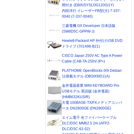
間付き (EBIX/SYSLOG120G/1Y)
内田洋行 イレーザーFB型(大) 7-337-
0040 (7-337-0040)
三菱電機 GX Developer 日本語版
(SW8D5C-GPPW-J)
Hewlett-Packard HP 外付けUSB DVD
ドライブ (701498-B21)
CISCO Japan 250V AC Type A Power
Cable (CAB-TA-250V-JP=)
PLAT'HOME OpenBlocks IX9 Debian
11搭載モデル (OBSIX9/D11A)
金井電器産業 MINI KEYBOARD Pro
USBモデル 英語版 (金井電器)
(HMB632KUS/R)
大電 100BASE-TX/FXメディアコンバ
ータ DN2800GE (DN2800GE)
エイム電子 光ファイバーケーブル
DLC/DSC MM62.5 2m (AFP2-
DLC/DSC-62-02)