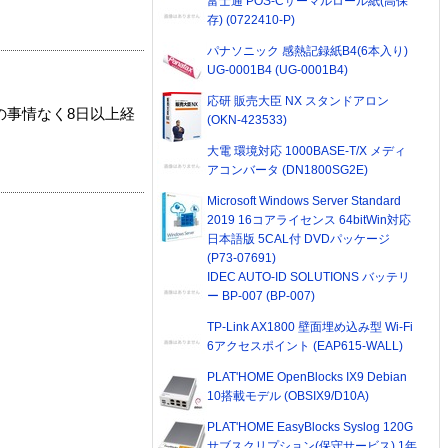
富士通 POS-Cサーマルロール紙(高保
存) (0722410-P)
パナソニック 感熱記録紙B4(6本入り)
UG-0001B4 (UG-0001B4)
応研 販売大臣 NX スタンドアロン
の事情なく8日以上経
(OKN-423533)
大電 環境対応 1000BASE-T/X メディ
アコンバータ (DN1800SG2E)
Microsoft Windows Server Standard
2019 16コアライセンス 64bitWin対応
日本語版 5CAL付 DVDパッケージ
(P73-07691)
IDEC AUTO-ID SOLUTIONS バッテリ
ー BP-007 (BP-007)
TP-Link AX1800 壁面埋め込み型 Wi-Fi
6アクセスポイント (EAP615-WALL)
PLAT'HOME OpenBlocks IX9 Debian
10搭載モデル (OBSIX9/D10A)
PLAT'HOME EasyBlocks Syslog 120G
サブスクリプション(保守サービス) 1年