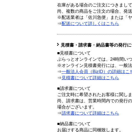
在庫がある場合のご注文につきまし
尚、複数の商品をご注文の場合、発
※配送業者は「佐川急便」または「
⇒
配送について詳しくはこちら
見積書・請求書・納品書等の発行に
■見積書について
ぷらっとオンラインでは、24時間い
※オンライン見積書発行には、一般法人
⇒
一般法人会員（BizID）の詳細はこ
⇒
見積書について詳細はこちら
■請求書について
ご注文時に希望されたお客様に関し
尚、請求書は、営業時間内での発行
場合がございます。
⇒
請求書について詳細はこちら
■納品書について
お届けする商品に同梱致します。