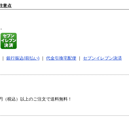
注意点
す。
｜
銀行振込(前払い)
｜
代金引換宅配便
｜
セブンイレブン決済
00円（税込）以上のご注文で送料無料！