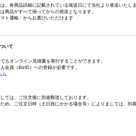
ては、各商品詳細に記載されている発送日にて当社より発送いたし
送は商品がすべて揃ってからの発送となります。
ヤマト運輸」からお選びいただけます
ついて
つでもオンライン見積書を発行することができます。
会員（BizID）への登録が必要です。
ちら
ましては、ご注文後に別途郵送しております。
のため、ご注文日時（土日祝にかかる場合等）によりましては、到