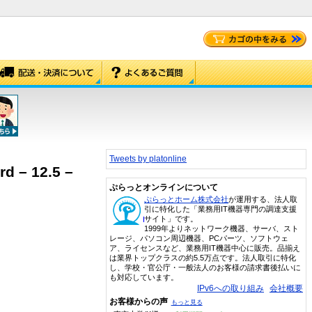
Tweets by platonline
d – 12.5 –
ぷらっとオンラインについて
ぷらっとホーム株式会社
が運用する、法人取
引に特化した「業務用IT機器専門の調達支援
サイト」です。
1999年よりネットワーク機器、サーバ、スト
レージ、パソコン周辺機器、PCパーツ、ソフトウェ
ア、ライセンスなど、業務用IT機器中心に販売。品揃え
は業界トップクラスの約5.5万点です。法人取引に特化
し、学校・官公庁・一般法人のお客様の請求書後払いに
も対応しています。
IPv6への取り組み
会社概要
お客様からの声
もっと見る