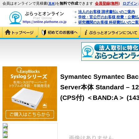
会員はオンラインで見積書(
)を
無料で作成
できます
会員登録(無料)
ログイン
見本
法人のお客様 請求書払いのご案内
学校・官公庁のお客様 校費・公費
研究機関のお客様 科研費払いのご案
Symantec Symantec Bac
Server本体 Standard – 1
(CPS付) ＜BAND:A＞ (143