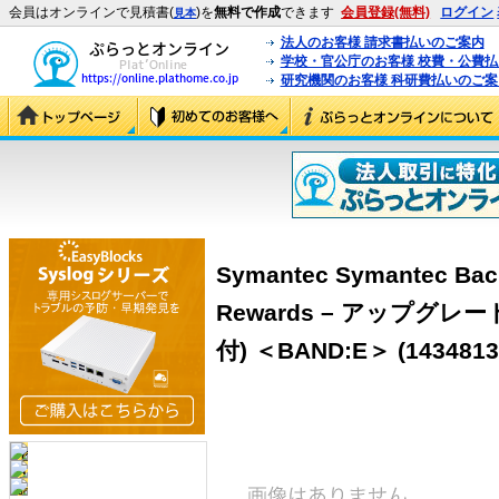
会員はオンラインで見積書(
)を
無料で作成
できます
会員登録(無料)
ログイン
見本
法人のお客様 請求書払いのご案内
学校・官公庁のお客様 校費・公費
研究機関のお客様 科研費払いのご案
Symantec Symantec Bac
Rewards – アップグレ
付) ＜BAND:E＞ (1434813