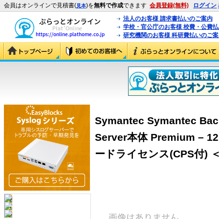
会員はオンラインで見積書(
)を
無料で作成
できます
会員登録(無料)
ログイン
見本
法人のお客様 請求書払いのご案内
学校・官公庁のお客様 校費・公費
研究機関のお客様 科研費払いのご案
Symantec Symantec Bac
Server本体 Premium – 1
ードライセンス(CPS付) ＜BA