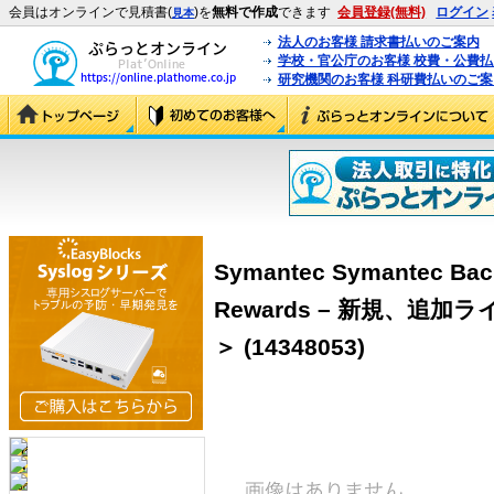
会員はオンラインで見積書(
)を
無料で作成
できます
会員登録(無料)
ログイン
見本
法人のお客様 請求書払いのご案内
学校・官公庁のお客様 校費・公費
研究機関のお客様 科研費払いのご案
Symantec Symantec Bac
Rewards – 新規、追加ラ
＞ (14348053)