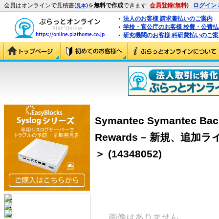
会員はオンラインで見積書(
)を
無料で作成
できます
会員登録(無料)
ログイン
見本
法人のお客様 請求書払いのご案内
学校・官公庁のお客様 校費・公費
研究機関のお客様 科研費払いのご案
Symantec Symantec Bac
Rewards – 新規、追加ラ
＞ (14348052)