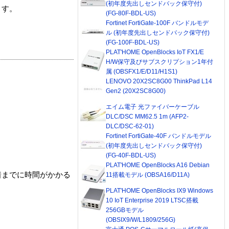
(初年度先出しセンドバック保守付)
ます。
(FG-80F-BDL-US)
Fortinet FortiGate-100F バンドルモデ
ル (初年度先出しセンドバック保守付)
(FG-100F-BDL-US)
PLAT'HOME OpenBlocks IoT FX1/E
H/W保守及びサブスクリプション1年付
属 (OBSFX1/E/D11/H1S1)
LENOVO 20X2SC8G00 ThinkPad L14
Gen2 (20X2SC8G00)
エイム電子 光ファイバーケーブル
DLC/DSC MM62.5 1m (AFP2-
DLC/DSC-62-01)
Fortinet FortiGate-40F バンドルモデル
(初年度先出しセンドバック保守付)
(FG-40F-BDL-US)
PLAT'HOME OpenBlocks A16 Debian
着までに時間がかかる
11搭載モデル (OBSA16/D11A)
PLAT'HOME OpenBlocks IX9 Windows
10 IoT Enterprise 2019 LTSC搭載
256GBモデル
(OBSIX9/W/L1809/256G)