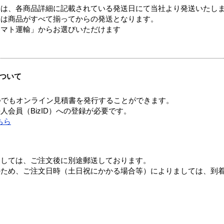
ては、各商品詳細に記載されている発送日にて当社より発送いたし
送は商品がすべて揃ってからの発送となります。
ヤマト運輸」からお選びいただけます
ついて
つでもオンライン見積書を発行することができます。
会員（BizID）への登録が必要です。
ちら
ましては、ご注文後に別途郵送しております。
のため、ご注文日時（土日祝にかかる場合等）によりましては、到