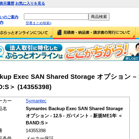
表示履歴
お気に入りを見る
払いのご案内
内
型番まとめ検索»
ckup Exec SAN Shared Storage オプション –
S＞ (14355398)
ーカー
Symantec
品名
Symantec Backup Exec SAN Shared Storage
オプション - 12.5 - ガバメント - 新規ME1年 ＜
BAND:S＞
番
14355398
証条件
メーカー保証