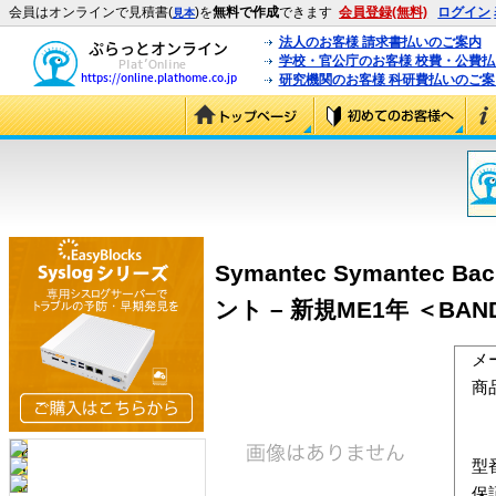
会員はオンラインで見積書(
)を
無料で作成
できます
会員登録(無料)
ログイン
見本
法人のお客様 請求書払いのご案内
学校・官公庁のお客様 校費・公費
研究機関のお客様 科研費払いのご案
Symantec Symantec Ba
ント – 新規ME1年 ＜BAND:
メ
商
型
保