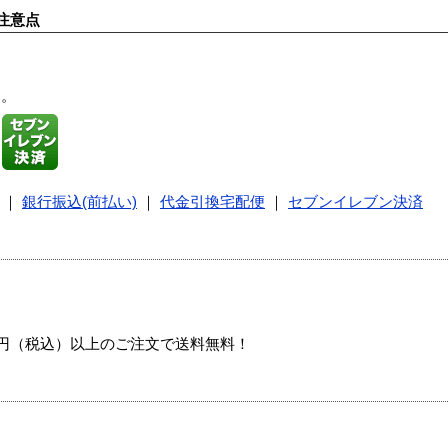
注意点
す。
｜
銀行振込(前払い)
｜
代金引換宅配便
｜
セブンイレブン決済
00円（税込）以上のご注文で送料無料！