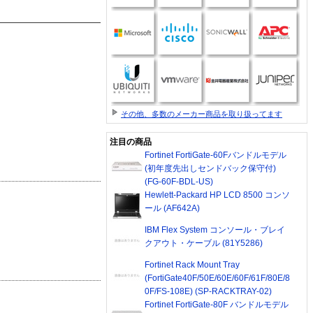
その他、多数のメーカー商品を取り扱ってます
注目の商品
Fortinet FortiGate-60Fバンドルモデル
(初年度先出しセンドバック保守付)
(FG-60F-BDL-US)
Hewlett-Packard HP LCD 8500 コンソ
ール (AF642A)
IBM Flex System コンソール・ブレイ
クアウト・ケーブル (81Y5286)
Fortinet Rack Mount Tray
(FortiGate40F/50E/60E/60F/61F/80E/8
0F/FS-108E) (SP-RACKTRAY-02)
Fortinet FortiGate-80F バンドルモデル