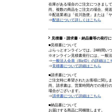
在庫がある場合のご注文につきまし
尚、複数の商品をご注文の場合、発
※配送業者は「佐川急便」または「
⇒
配送について詳しくはこちら
見積書・請求書・納品書等の発行に
■見積書について
ぷらっとオンラインでは、24時間い
※オンライン見積書発行には、一般法人
⇒
一般法人会員（BizID）の詳細はこ
⇒
見積書について詳細はこちら
■請求書について
ご注文時に希望されたお客様に関し
尚、請求書は、営業時間内での発行
場合がございます。
⇒
請求書について詳細はこちら
■納品書について
お届けする商品に同梱致します。