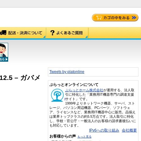
Tweets by platonline
 12.5 – ガバメ
ぷらっとオンラインについて
ぷらっとホーム株式会社
が運用する、法人取
引に特化した「業務用IT機器専門の調達支援
サイト」です。
1999年よりネットワーク機器、サーバ、スト
レージ、パソコン周辺機器、PCパーツ、ソフトウェ
ア、ライセンスなど、業務用IT機器中心に販売。品揃え
は業界トップクラスの約5.5万点です。法人取引に特化
し、学校・官公庁・一般法人のお客様の請求書後払いに
も対応しています。
IPv6への取り組み
会社概要
お客様からの声
もっと見る