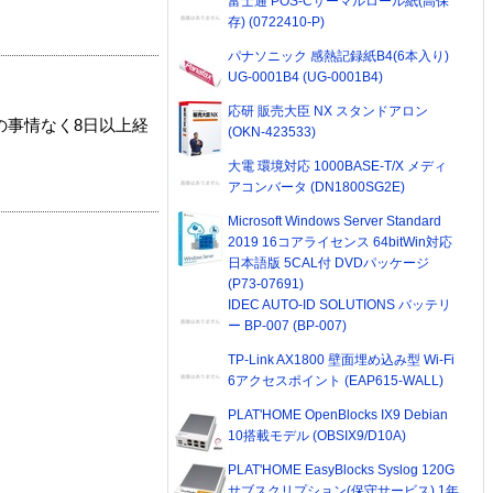
富士通 POS-Cサーマルロール紙(高保
存) (0722410-P)
パナソニック 感熱記録紙B4(6本入り)
UG-0001B4 (UG-0001B4)
応研 販売大臣 NX スタンドアロン
の事情なく8日以上経
(OKN-423533)
大電 環境対応 1000BASE-T/X メディ
アコンバータ (DN1800SG2E)
Microsoft Windows Server Standard
2019 16コアライセンス 64bitWin対応
日本語版 5CAL付 DVDパッケージ
(P73-07691)
IDEC AUTO-ID SOLUTIONS バッテリ
ー BP-007 (BP-007)
TP-Link AX1800 壁面埋め込み型 Wi-Fi
6アクセスポイント (EAP615-WALL)
PLAT'HOME OpenBlocks IX9 Debian
10搭載モデル (OBSIX9/D10A)
PLAT'HOME EasyBlocks Syslog 120G
サブスクリプション(保守サービス) 1年