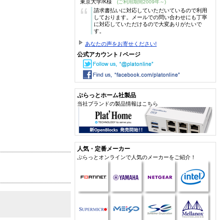
東京大学/K様
(ご利用期間2009年～)
“
請求書払いに対応していただいているので利用
しております。メールでの問い合わせにも丁寧
に対応していただけるので大変ありがたいで
す。
あなたの声をお寄せください!
公式アカウント / ページ
ぷらっとホーム社製品
当社ブランドの製品情報はこちら
人気・定番メーカー
ぷらっとオンラインで人気のメーカーをご紹介！