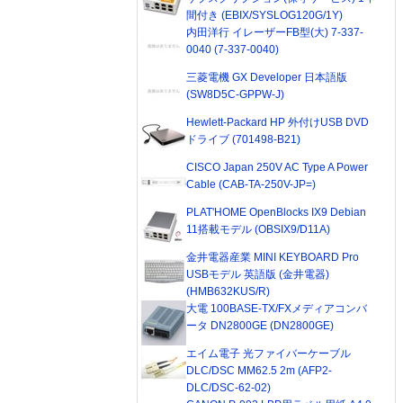
間付き (EBIX/SYSLOG120G/1Y)
内田洋行 イレーザーFB型(大) 7-337-
0040 (7-337-0040)
三菱電機 GX Developer 日本語版
(SW8D5C-GPPW-J)
Hewlett-Packard HP 外付けUSB DVD
ドライブ (701498-B21)
CISCO Japan 250V AC Type A Power
Cable (CAB-TA-250V-JP=)
PLAT'HOME OpenBlocks IX9 Debian
11搭載モデル (OBSIX9/D11A)
金井電器産業 MINI KEYBOARD Pro
USBモデル 英語版 (金井電器)
(HMB632KUS/R)
大電 100BASE-TX/FXメディアコンバ
ータ DN2800GE (DN2800GE)
エイム電子 光ファイバーケーブル
DLC/DSC MM62.5 2m (AFP2-
DLC/DSC-62-02)