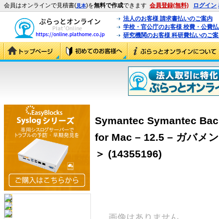
会員はオンラインで見積書(
)を
無料で作成
できます
会員登録(無料)
ログイン
見本
法人のお客様 請求書払いのご案内
学校・官公庁のお客様 校費・公費
研究機関のお客様 科研費払いのご案
Symantec Symantec Bac
for Mac – 12.5 – ガバ
＞ (14355196)