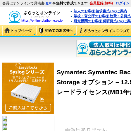
会員はオンラインで見積書(
)を
無料で作成
できます
会員登録(無料)
ログイン
見本
法人のお客様 請求書払いのご案内
学校・官公庁のお客様 校費・公費
研究機関のお客様 科研費払いのご案
Symantec Symantec Bac
Storage オプション – 1
レードライセンス(MB1年含) ＜