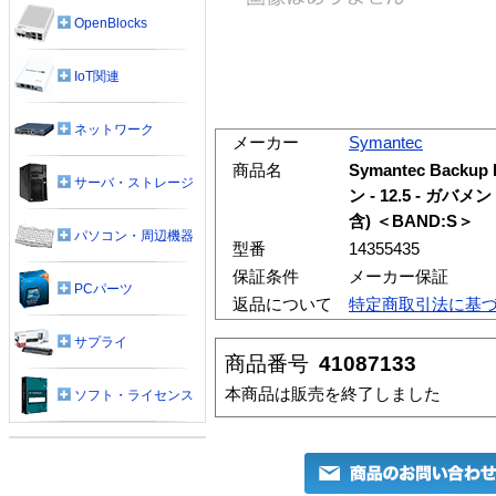
OpenBlocks
IoT関連
ネットワーク
メーカー
Symantec
商品名
Symantec Backup
サーバ・ストレージ
ン - 12.5 - ガ
含) ＜BAND:S＞
パソコン・周辺機器
型番
14355435
保証条件
メーカー保証
PCパーツ
返品について
特定商取引法に基
サプライ
商品番号
41087133
本商品は販売を終了しました
ソフト・ライセンス