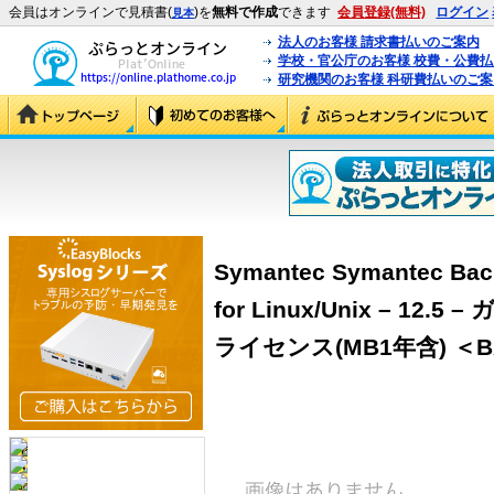
会員はオンラインで見積書(
)を
無料で作成
できます
会員登録(無料)
ログイン
見本
法人のお客様 請求書払いのご案内
学校・官公庁のお客様 校費・公費
研究機関のお客様 科研費払いのご案
Symantec Symantec Bac
for Linux/Unix – 12
ライセンス(MB1年含) ＜BAN